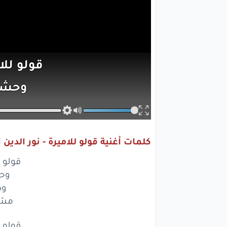
قولو
للا
وحش
وطو
مش
م
كلمات أغنية قولو للاميرة - نور الدين ا
قولو
للا
قولو ل
وحش
وح
وط
وطو
مش 
مش
م
قولو ل