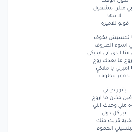
ول
الوقت
بي مش مشغول
الا بيها
مش
مشغول
قولو للاميره
الا
بيها
 تحسيش بخوف
ولو
للاميره
 اسوء الظروف
نا ايدي في ايديكي
تحسيش
بخوف
روح ما بعدك روح
 اميرتي يا ملاكيِ
اسوء
الظروف
يا قمر بيطوف
ا
ايدي
في ايديكي
بتنور حياتي
ح
ما بعدك
روح
 فين مكان ما اروح
ه مني وحدك انتي
يرتي
يا
ملاكيِ
غير كل دول
فايه قربك منك
 قمر
بيطوف
ينسيني الهموم