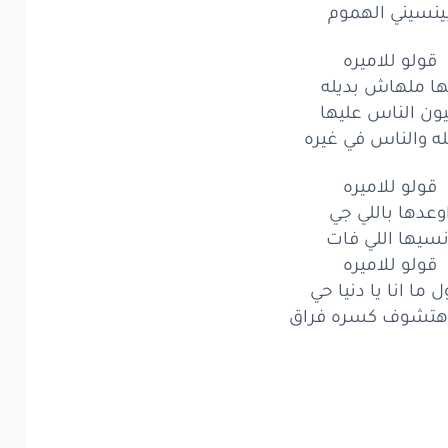
تنور
حياتي
ينسيني الهموم
ن
مكان
ما
اروح
قولو للاميره
ها ملهاش بديله
ني
وحدك
انتي
ون الناس عليها
ه والناس في غيره
ير
كل
دول
يه
قربك
قولو للاميره
منك
وعدها باللي جي
سيني
الهموم
نسيها اللي فات
قولو للاميره
سيني
الهموم
 ما انا يا دنيا حي
تشوف كسره فراق
ولو
للاميره
ملهاش
بديله
ن
الناس
عليها