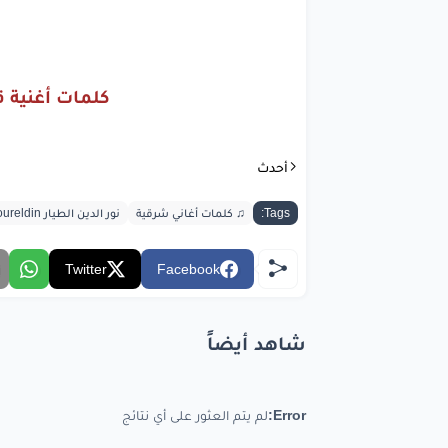
جميله
ق
اوع
كلمات أغنية قو
انس
أحدث
ق
Tags:
♫ كلمات أغاني شرقية
نور الدين الطيار Xoureldin
طول
مش
هت
Twitter
Facebook
شاهد أيضاً
bic.com
Error:
لم يتم العثور على أي نتائج