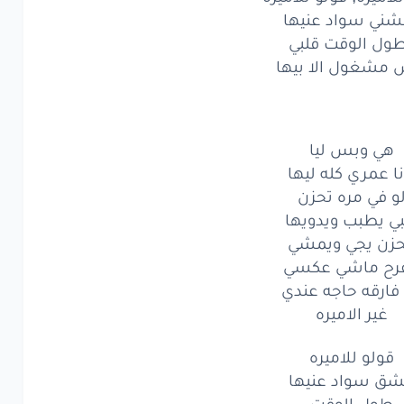
شني سواد عنيها
ي
وبس
ليا
ول الوقت قلبي
عمري
كله
ليها
مشغول الا بيها
في
مره
تحزن
يطبب
ويدويها
هي وبس ليا
نا عمري كله ليها
ن
يجي
ويمشي
و في مره تحزن
بي يطبب ويدويها
ح
ماشي
عكسي
حزن يجي ويمشي
رقه
حاجه
عندي
فرح ماشي عكسي
 فارقه حاجه عندي
ير
الاميره
غير الاميره
ولو
للاميره
قولو للاميره
ق
سواد
ق سواد عنيها
عنيها
طول الوقت