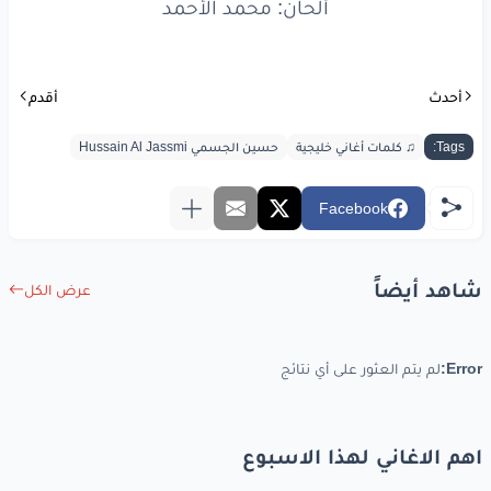
ندي
الكف
ونعم
الضف
ألحان: محمد الأحمد
وهو
للشف
مسعافي
له
المدات
والجزلات
أحدث
أقدم
وله
وقفات
في
لخطار
Tags:
♫ كلمات أغاني خليجية
حسين الجسمي Hussain Al Jassmi
عقيد
القوم
قوي
عزوم
Facebook
وبرقه
دوم
رفافي
منيف
الطود
راعي
الجود
شاهد أيضاً
عرض الكل
وسيله
يود
وبل
وامطار
Error:
لم يتم العثور على أي نتائج
ندي
الكف
ونعم
الضف
وهو
للشف
مسعافي
اهم الاغاني لهذا الاسبوع
له
المدات
والجزلات