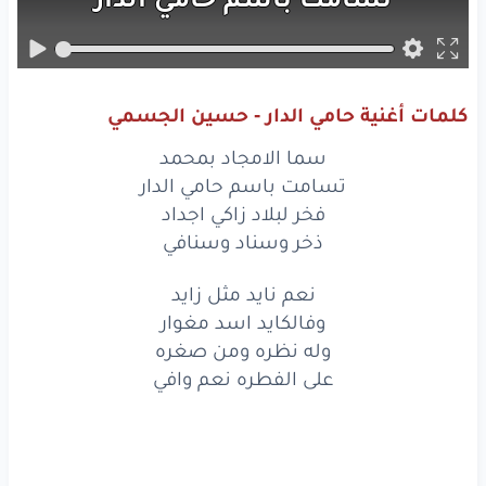
فخر
لبلاد
زاكي
اجداد
ذخر
وسناد
وسنافي
كلمات أغنية حامي الدار - حسين الجسمي
نعم
نايد
مثل
زايد
سما الامجاد بمحمد
وفالكايد
اسد
مغوار
تسامت باسم حامي الدار
فخر لبلاد زاكي اجداد
وله
نظره
ومن
صغره
ذخر وسناد وسنافي
على
الفطره
نعم
وافي
نعم نايد مثل زايد
وفالكايد اسد مغوار
سما
الامجاد
بمحمد
وله نظره ومن صغره
تسامت
باسم
حامي
الدار
على الفطره نعم وافي
فخر
لبلاد
زاكي
اجداد
ذخر
وسناد
وسنافي