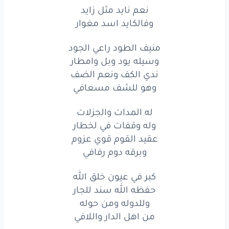
لبو
خالد
غلا
عارم
نعم نايد مثل زايد
وفالكايد اسد مغوار
ذرانا
الصارم
البتار
منيف الطود راعي الجود
حبيب
الشعب
يحل
الصعب
وسيله يود وبل وامطار
وحبه
حب
ندي الكف ونعم الضف
فالخافي
وهو للشف مسعافي
نظرته
ابعيد
وله
تسديد
له المدات والجزلات
على
التأكيد
من
لخبار
وله وقفات في لخطار
عقيد القوم قوي عزوم
ولا
من
قال
هو
يفعل
وبرقه دوم رفافي
ولا
يقبل
بالاخلافي
كبر في عيون خلق الله
لبو
خالد
غلا
عارم
حفظه الله سند للجار
وللدوله ومن حوله
ذرانا
الصارم
البتار
من اهل الدار واللافي