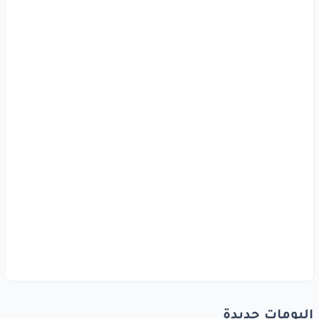
وفالكايد
اسد
مغوار
www.lyrics-arabic.com
البومات جديدة