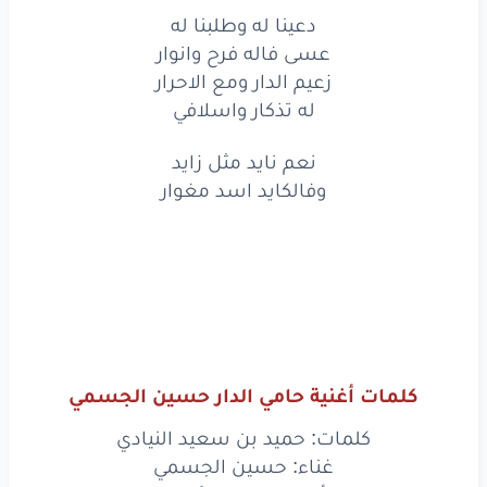
حبيب
الشعب
يحل
الصعب
دعينا له وطلبنا له
وحبه
حب
عسى فاله فرح وانوار
فالخافي
زعيم الدار ومع الاحرار
نظرته
ابعيد
وله
تسديد
له تذكار واسلافي
على
التأكيد
من
لخبار
نعم نايد مثل زايد
وفالكايد اسد مغوار
ولا
من
قال
هو
يفعل
ولا
يقبل
بالاخلافي
نعم
نايد
مثل
زايد
وفالكايد
اسد
مغوار
منيف
الطود
راعي
الجود
كلمات أغنية حامي الدار حسين الجسمي
وسيله
يود
وبل
وامطار
كلمات: حميد بن سعيد النيادي
غناء: حسين الجسمي