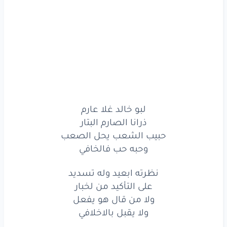
وله
نظره
ومن
صغره
على
الفطره
نعم
وافي
سما
الامجاد
بمحمد
تسامت
باسم
حامي
الدار
فخر
لبلاد
زاكي
اجداد
لبو خالد غلا عارم
ذخر
وسناد
ذرانا الصارم البتار
وسنافي
حبيب الشعب يحل الصعب
نعم
نايد
مثل
زايد
وحبه حب فالخافي
وفالكايد
اسد
مغوار
نظرته ابعيد وله تسديد
على التأكيد من لخبار
وله
نظره
ومن
صغره
ولا من قال هو يفعل
على
الفطره
نعم
وافي
ولا يقبل بالاخلافي