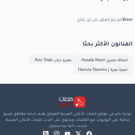
Error:
لم يتم العثور على أي نتائج
الفنانون الأكثر بحثا
أصالة نصري Assala Nasri
عمرو دياب Amr Diab
حمزة نمرة | Hamza Namira
مرحبا بكم في موقع كلمات الأغاني العربية الموقع يقدم خدمة مقاطع فيديو
غنائية على اليوتيوب مع الكلمات ويحتوي على أحدث كلمات الأغاني العربية
متجدد دائما وباستمرار.