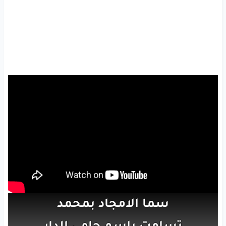
سما
الامجاد
بمحمد
تسامت
باسم
حامي
الدار