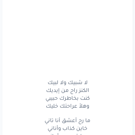
ما
رح
أعشق
أنا
تاني
خاين
كذاب
وأناني
عطيتو
حبي
وأماني
خنجر
بالضهر
عطاني
ما ضل
بهالزمن
احباب
والأصحاب
صاروا
أغراب
لا شبيك ولا لبيك
والصادق
طلع
كذاب
الكنز راح من إيديك
كنت بخاطرك حبيبي
الله
جبر
وسكرنا
الباب
وهلأ عراحتك خليك
لي
انكسر
ما
يتصلح
ما رح أعشق أنا تاني
ما تفكر
كذبك
خاين كذاب وأناني
يقنعني