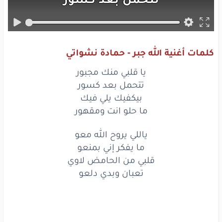
بيكفيك
يلي
فيك
ما
حلو
انت
ومقهور
كلمات أغنية الله جبر - حمادة نشواتي
ياللي
يروح
الله
معو
يا قلبي منك مجبور
ما يفكر
إني
بمنعو
تتحمل بعد كسور
بيكفيك يلي فيك
قلبي
من
الحامض
لاوي
ما حلو انت ومقهور
تعبان
وبدي
دلعو
ياللي يروح الله معو
ما يفكر إني بمنعو
لا
شبيك
ولا
لبيك
قلبي من الحامض لاوي
الكنز
راح
من
إيديك
تعبان وبدي دلعو
كنت
بخاطرك
حبيبي
وهلأ
عراحتك
خليك