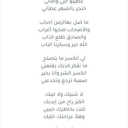
عطيتو حبي وأماني
انكسر
الشر
وأنا
بخير
خنجر بالضهر عطاني
صعبة
ترجع
وتخدعني
ما ضل بهالزمن احباب
والأصحاب صاروا أغراب
لا
شبيك
ولا
لبيك
والصادق طلع كذاب
الكنز
راح
من
إيديك
الله جبر وسكرنا الباب
كنت
بخاطرك
حبيبي
لي انكسر ما يتصلح
ما تفكر كذبك يقنعني
وهلأ
عراحتك
خليك
انكسر الشر وأنا بخير
صعبة ترجع وتخدعني
ما
رح
أعشق
أنا
تاني
خاين
كذاب
لا شبيك ولا لبيك
وأناني
الكنز راح من إيديك
عطيتوا
حبي
وأماني
كنت بخاطرك حبيبي
وهلأ عراحتك خليك
خنجر
بالضهر
عطاني