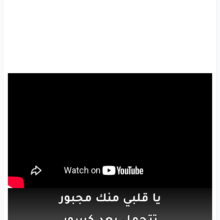
يا
قلبي
منك
مجبور
تتحمل
بعد
كسور