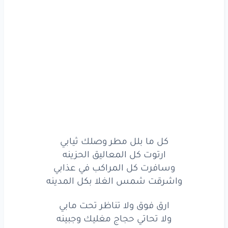
كل
ما
بلل
مطر
وصلك
ثيابي
ارتوت
كل
المعاليق
الحزينه
وسافرت
كل
المراكب
في عذابي
واشرقت
شمس
الغلا
بكل
المدينه
كل
ما
بلل
مطر
وصلك
ثيابي
ارتوت
كل
المعاليق
الحزينه
كل ما بلل مطر وصلك ثيابي
وسافرت
كل
المراكب
في عذابي
ارتوت كل المعاليق الحزينه
وسافرت كل المراكب في عذابي
واشرقت
شمس
الغلا
بكل
المدينه
واشرقت شمس الغلا بكل المدينه
ارق
فوق
ولا
تناظر
تحت
مابي
ارق فوق ولا تناظر تحت مابي
ولا
تحاتي
حجاج
مغليك
ولا تحاتي حجاج مغليك وجبينه
وجبينه