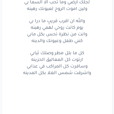
لجلك ارضي وما تحب الا السما بي
لجلك
ارضي
وما
تحب
الا
السما
بي
ولين اموت الروح لعيونك رهينه
ولين
اموت
الروح
لعيونك
رهينه
والله ان اقرب قريبٍ ما درا بي
يوم كانت روحي لهمي رهينه
ارق
فوق
ولا
تناظر
تحت
مابي
وانت من نظرة تحس بكل مابي
ولا
تحاتي
حجاج
مغليك
وجبينه
كنني طفل وعيونك والدينه
لجلك
ارضي
وما
تحب
الا
السما
بي
كل ما بلل مطر وصلك ثيابي
ارتوت كل المعاليق الحزينه
ولين
اموت
الروح
لعيونك
رهينه
وسافرت كل المراكب في عذابي
واشرقت شمس الغلا بكل المدينه
والله
ان
اقرب
قريبٍ
ما درا
بي
يوم
كانت
روحي
لهمي
رهينه
وانت
من
نظرة
تحس
بكل
مابي
كنني
طفل
وعيونك
والدينه