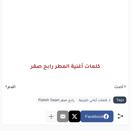
كل
ما
بلل
مطر
وصلك
ثيابي
ارتوت
كل
المعاليق
الحزينه
وسافرت
كل
المراكب
في عذابي
واشرقت
شمس
الغلا
بكل
المدينه
كل
ما
بلل
مطر
وصلك
ثيابي
كلمات أغنية المطر رابح صقر
ارتوت
كل
المعاليق
الحزينه
وسافرت
كل
المراكب
في عذابي
أحدث
أقدم
واشرقت
شمس
الغلا
بكل
المدينه
Tags:
♫ كلمات أغاني خليجية
رابح صقر Rabeh Saqer
Facebook
www.lyrics-arabic.com