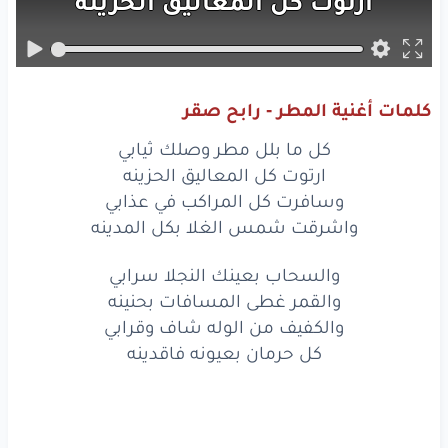
ارتوت
كل
المعاليق
الحزينه
وسافرت
كل
المراكب
في عذابي
واشرقت
شمس
الغلا
بكل
المدينه
كلمات أغنية المطر - رابح صقر
كل
ما
بلل
مطر
وصلك
ثيابي
كل ما بلل مطر وصلك ثيابي
ارتوت
كل
المعاليق
الحزينه
ارتوت كل المعاليق الحزينه
وسافرت كل المراكب في عذابي
وسافرت
كل
المراكب
في عذابي
واشرقت شمس الغلا بكل المدينه
واشرقت
شمس
الغلا
بكل
المدينه
والسحاب بعينك النجلا سرابي
والقمر غطى المسافات بحنينه
والسحاب
بعينك
النجلا
سرابي
والكفيف من الوله شاف وقرابي
والقمر
غطى
المسافات
بحنينه
كل حرمان بعيونه فاقدينه
والكفيف
من
الوله
شاف
وقرابي
كل
حرمان
بعيونه
فاقدينه