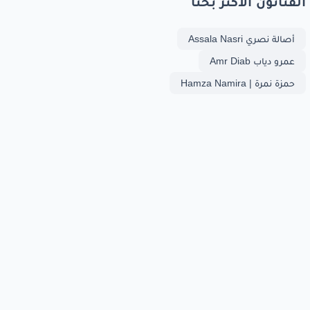
الفنانون الأكثر بحثا
أصالة نصري Assala Nasri
عمرو دياب Amr Diab
حمزة نمرة | Hamza Namira