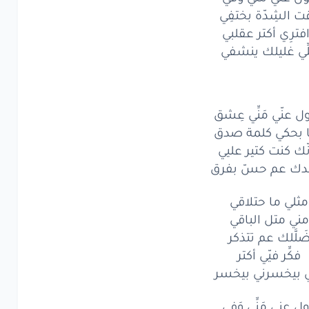
ت الشِدّة بختفِي
رِي
أكتر
عقلبي
فترِي أكتر عقلبي
غليلك
ينشفي
ِّي غليلك ينشفي
عنّي
مَنِّي
عِشق
حكي
كلمة
صدق
ل عنّي مَنِّي عِشق
 بحكي كلمة صدق
كنت
كتير
عليي
ّك كنت كتير عليي
دك عم حسّ بفرق
ك
عم
حسّ
بفرق
لي
ما حتلاقي
مثلي ما حتلاقي
مني متل الباقي
ي
متل
الباقي
َلَّلك عم تتذكر
فكِّر فيّي أكتر
َّلك
عم
تتذكر
ي بيخسرني بيخسر
ِّر
فيّي
أكتر
ل عني مَنِّي وَفي