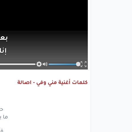
بع
إن
بع
إن
كلمات أغنية مني وفي - اصالة
حدا
ب
ما بيتش
حد
قول
ما ب
وقت
قو