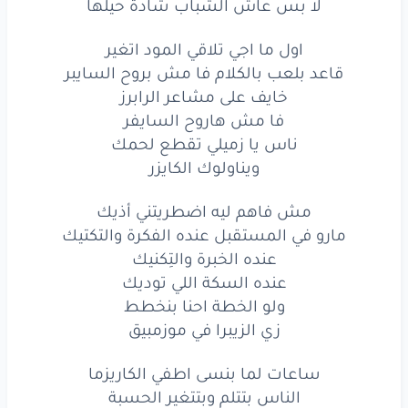
لا بس عاش الشباب شادة حيلها
ونقيسها
عشان
المرادي
تيجي
على
قدك
اول ما اجي تلاقي المود اتغير
لا
بس
عاش
الشباب
شادة
حيلها
قاعد بلعب بالكلام فا مش بروح السايبر
خايف على مشاعر الرابرز
لا
بس
عاش
الشباب
شادة
حيلها
فا مش هاروح السايفر
اول
ما اجي
تلاقي
المود
اتغير
ناس يا زميلي تقطع لحمك
ويناولوك الكايزر
قاعد
بلعب
بالكلام
فا مش
بروح
السايبر
مش فاهم ليه اضطريتني أذيك
خايف
على مشاعر
الرابرز
مارو في المستقبل عنده الفكرة والتكتيك
عنده الخبرة والتِكنيك
فا مش
هاروح
السايفر
عنده السكة اللي توديك
ناس
يا زميلي
تقطع
لحمك
ولو الخطة احنا بنخطط
زي الزيبرا في موزمبيق
ويناولوك
الكايزر
ساعات لما بنسى اطفي الكاريزما
مش فاهم
ليه
اضطريتني
أذيك
الناس بتتلم وبتتغير الحسبة