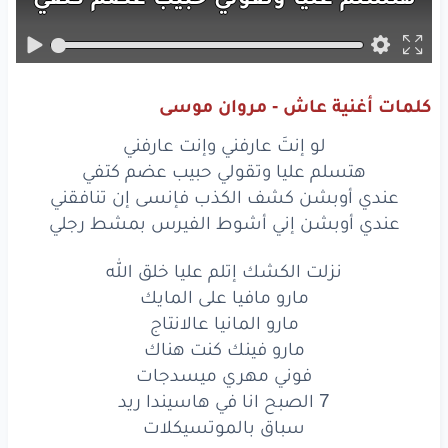
عندي
أوبشن
كشف
الكذب
فإنسى
إن تنافقني
عندي
أوبشن
إني
أشوط
الفيرس
بمشط
رجلي
كلمات أغنية عاش - مروان موسى
نزلت
الكشك
إتلم
عليا
خلق
الله
لو إنتَ عارفني وإنت عارفني
مارو
مافيا
على
المايك
هتسلم عليا وتقولي حبيب عضم كتفي
عندي أوبشن كشف الكذب فإنسى إن تنافقني
مارو
المانيا
عالانتاج
عندي أوبشن إني أشوط الفيرس بمشط رجلي
مارو
فينك
كنت
هناك
نزلت الكشك إتلم عليا خلق الله
مارو مافيا على المايك
فوني
مهري
ميسدجات
مارو المانيا عالانتاج
7
الصبح
انا
في هاسيندا
ريد
مارو فينك كنت هناك
فوني مهري ميسدجات
سباق
بالموتسيكلات
7 الصبح انا في هاسيندا ريد
سباق بالموتسيكلات
تراك
بيرقص
زي
الوينجر