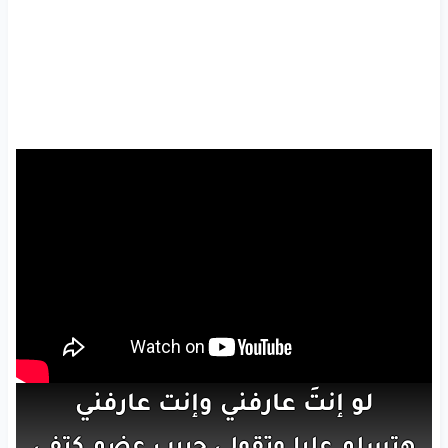
لو
إنتَ
عارفني
وإنت
عارفني
هتسلم
عليا
وتقولي
حبيب
عضم
كتفي