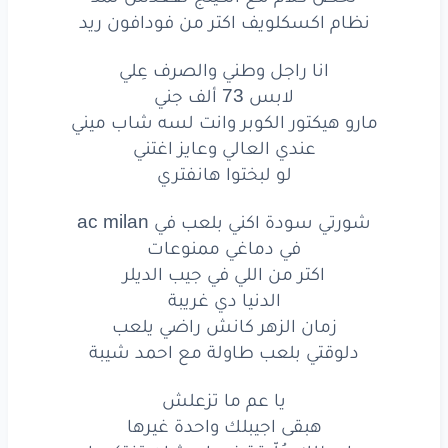
هبقى
اجيبلك
واحدة
غيرها
نظام اكسكلويف اكتر من فودافون ريد
واحطلك
عُلّيقة
فيها
عشان
تفتكرها
انا راجل وطني والصرف عِلي
لا
بس
عاش
الشباب
شادة
حيلها
لابس 73 ألف جني
مارو هيكتور الكوبر وانت لسه شاب ميني
لا
بس
عاش
الشباب
شادة
حيلها
عندي العالي وعايز اغتني
لو لبختوا هانفتري
يا عم
ما تزعلش
شورتي سودة اكني بلعب في ac milan
هبقى
اجيبلك
واحدة
أجمد
في دماغي ممنوعات
ونقيسها
عشان
المرادي
تيجي
على
قدك
اكتر من اللي في جيب الديلر
الدنيا دي غريبة
لا
بس
عاش
الشباب
شادة
حيلها
زمان الزهر كانش راضي يلعب
دلوقتي بلعب طاولة مع احمد شيبة
لا
بس
عاش
الشباب
شادة
حيلها
يا عم ما تزعلش
حريقة
في بيتي
اول
ما ابدأ
الريك
هبقى اجيبلك واحدة غيرها