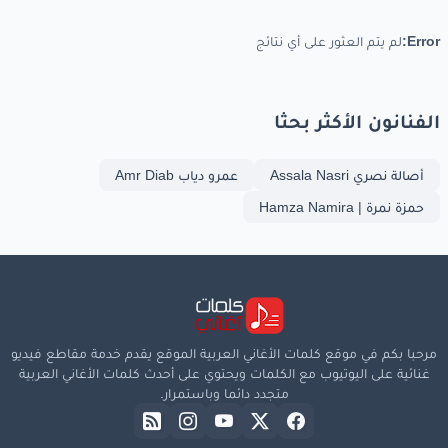
Error:
لم يتم العثور على أي نتائج
الفنانون الأكثر بحثا
أصالة نصري Assala Nasri
عمرو دياب Amr Diab
حمزة نمرة | Hamza Namira
مرحبا بكم في موقع كلمات الأغاني العربية الموقع يقدم خدمة مقاطع فيديو
غنائية على اليوتيوب مع الكلمات ويحتوي على أحدث كلمات الأغاني العربية
متجدد دائما وباستمرار.