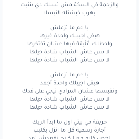
مارو
في المستقبل
عنده
الفكرة
والتكتيك
والزحمة في السكة مش تسلك دي بتثبت
بهرب خيشتله التيسلا
عنده
الخبرة
والتِكنيك
يا عم ما تزعلش
عنده
السكة
اللي توديك
هبقى اجيبلك واحدة غيرها
واحطلك عُلّيقة فيها عشان تفتكرها
ولو
الخطة
احنا
بنخطط
لا بس عاش الشباب شادة حيلها
زي
الزيبرا
في موزمبيق
لا بس عاش الشباب شادة حيلها
ساعات
لما
بنسى
اطفي
الكاريزما
يا عم ما تزعلش
هبقى اجيبلك واحدة أجمد
الناس
بتتلم
وبتتغير
الحسبة
ونقيسها عشان المرادي تيجي على قدك
لا بس عاش الشباب شادة حيلها
والزحمة
في السكة
مش
تسلك
دي
بتثبت
لا بس عاش الشباب شادة حيلها
بهرب
خيشتله
التيسلا
حريقة في بيتي اول ما ابدأ الريك
يا عم
ما تزعلش
أجازة رسمية كل ما انزل بكليب
لخص كلام مع الكينج تقعدش تمد