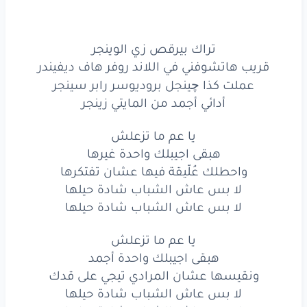
قريب
هاتشوفني
في اللاند
روفر
هاف
ديفيندر
تراك بيرقص زي الوينجر
عملت
كذا
چينجل
بروديوسر
رابر
سينجر
قريب هاتشوفني في اللاند روفر هاف ديفيندر
أدائي
أجمد
من المايتي
زينجر
عملت كذا چينجل بروديوسر رابر سينجر
أدائي أجمد من المايتي زينجر
يا عم
ما تزعلش
يا عم ما تزعلش
هبقى
اجيبلك
واحدة
غيرها
هبقى اجيبلك واحدة غيرها
واحطلك
عُلّيقة
فيها
عشان
تفتكرها
واحطلك عُلّيقة فيها عشان تفتكرها
لا بس عاش الشباب شادة حيلها
لا
بس
عاش
الشباب
شادة
حيلها
لا بس عاش الشباب شادة حيلها
لا
بس
عاش
الشباب
شادة
حيلها
يا عم ما تزعلش
هبقى اجيبلك واحدة أجمد
يا عم
ما تزعلش
ونقيسها عشان المرادي تيجي على قدك
هبقى
اجيبلك
واحدة
أجمد
لا بس عاش الشباب شادة حيلها