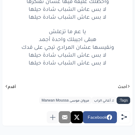
أجازة
رسمية
كل
ما انزل
بكليب
واحطلك عُلّيقة فيها عشان تفتكرها
لا بس عاش الشباب شادة حيلها
لخص
كلام
مع الكينج
تقعدش
تمد
لا بس عاش الشباب شادة حيلها
نظام
اكسكلويف
اكتر
من فودافون
ريد
يا عم ما تزعلش
انا
راجل
وطني
والصرف
عِلي
هبقى اجيبلك واحدة أجمد
ونقيسها عشان المرادي تيجي على قدك
لابس
73
ألف
جني
لا بس عاش الشباب شادة حيلها
لا بس عاش الشباب شادة حيلها
مارو
هيكتور
الكوبر
وانت
لسه
شاب
ميني
عندي
العالي
وعايز
اغتني
أحدث
أقدم
لو لبختوا
هانفتري
Tags:
♫ أغاني الراب
مروان موسى Marwan Moussa
شورتي
سودة
اكني
بلعب
في ac milan
Facebook
في دماغي
ممنوعات
اكتر
من اللي
في جيب
الديلر