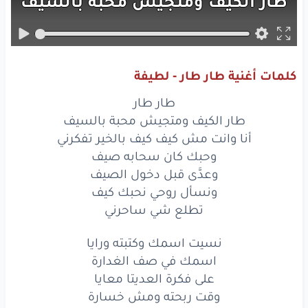
طار
الكيف
ومتجيش
محبة
بالسيف
أنا
وانت
مش
كيف
كيف
بالخير
تفكرني
وحبك
كان
سحابه
صيف
كلمات أغنية طار طار - لطيفة
وعدَّى
قبل
دخول
الصيف
طار طار
ونسأل
روحي
نحبك
كيف
طار الكيف ومتجيش محبة بالسيف
أنا وانت مش كيف كيف بالخير تفكرني
تطلع
شي
ساحرني
وحبك كان سحابه صيف
وعدَّى قبل دخول الصيف
طار
طار
ونسأل روحي نحبك كيف
طار
الكيف
ومتجيش
تطلع شي ساحرني
محبة
بالسيف
أنا
وانت
مش
كيف
كيف
بالخير
تفكرني
نسيت اسمك وكتبته ورايا
اسمك في صف الغدارة
وحبك
كان
سحابه
صيف
على فكرة العديتا معايا
وقت ربحته ومش خسارة
وعدَّى
قبل
دخول
الصيف