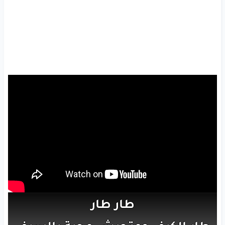
طار
طار