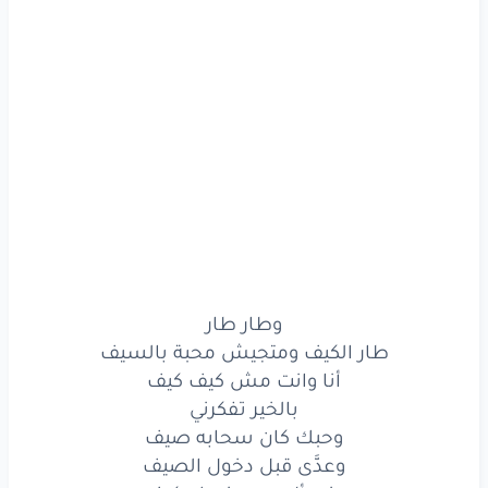
وطار
طار
طار
طار
طار
الكيف
ومتجيش
محبة
بالسيف
أنا
وانت
مش
كيف
كيف
بالخير
تفكرني
وحبك
كان
سحابه
صيف
وعدَّى
قبل
دخول
الصيف
وطار طار
طار الكيف ومتجيش محبة بالسيف
ونسأل
روحي
نحبك
كيف
أنا وانت مش كيف كيف
بالخير تفكرني
تطلع
شي
ساحرني
وحبك كان سحابه صيف
مات
مات
حبك
مات
وعدَّى قبل دخول الصيف