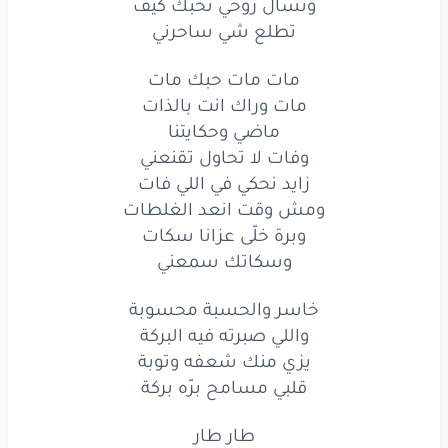
ونسأل روحي نحبك كيف
مات
وراك
انت
بالذات
تطلع شي ساحرني
ماضي
وحكايتنا
مات مات حبك مات
وفات
لا تحاول
مات وراك انت بالذات
تقنعني
ماضي وحكايتنا
زايد
نحكي
في اللي
فات
وفات لا تحاول تقنعني
زايد نحكي في اللي فات
ومش
وقت
انعد
الغلطات
ومش وقت انعد الغلطات
وبرة خلّى عزانا سكات
وبرة
خلّى
عزانا
سكات
وسكاتك سمعني
وسكاتك
سمعني
خاسر والحسبة محسوبة
مات
مات
حبك
مات
واللي صبرته فيه البركة
يزي منك شعفه وتوبة
مات
وراك
انت
بالذات
قلبي مسامح برّه بركة
ماضي
وحكايتنا
وفات
طار طار