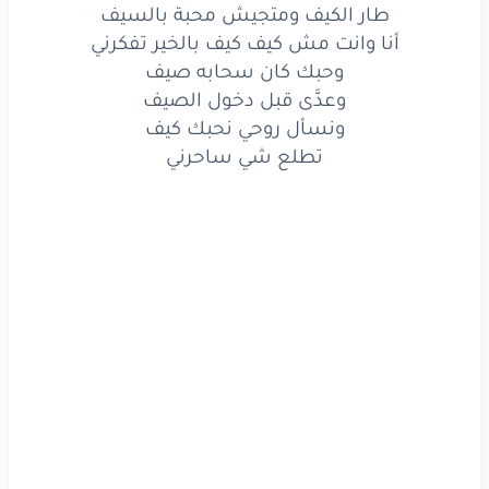
لا تحاول
تقنعني
طار الكيف ومتجيش محبة بالسيف
أنا وانت مش كيف كيف بالخير تفكرني
زايد
نحكي
في اللي
فات
وحبك كان سحابه صيف
وعدَّى قبل دخول الصيف
ومش
وقت
انعد
الغلطات
ونسأل روحي نحبك كيف
وبرة
خلّى
عزانا
سكات
تطلع شي ساحرني
وسكاتك
سمعني
خاسر
والحسبة
محسوبة
واللي
صبرته
فيه
البركة
يزي
منك
شعفه
وتوبة
قلبي
مسامح
برّه
بركة
خاسر
والحسبة
محسوبة