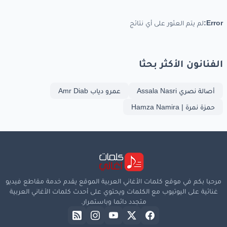
Error:
لم يتم العثور على أي نتائج
الفنانون الأكثر بحثا
أصالة نصري Assala Nasri
عمرو دياب Amr Diab
حمزة نمرة | Hamza Namira
مرحبا بكم في موقع كلمات الأغاني العربية الموقع يقدم خدمة مقاطع فيديو
غنائية على اليوتيوب مع الكلمات ويحتوي على أحدث كلمات الأغاني العربية
متجدد دائما وباستمرار.