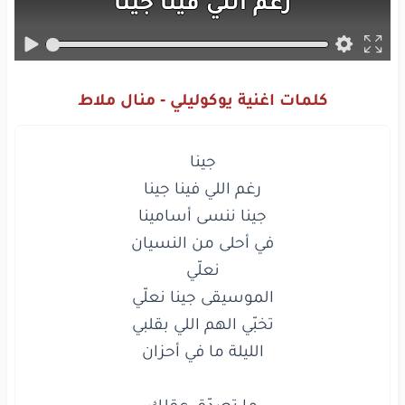
رغم
اللي
فينا
جينا
جينا
ننسى
أسامينا
في أحلى
من
النسيان
كلمات اغنية يوكوليلي - منال ملاط
نعلّي
الموسيقى
جينا
نعلّي
تخبّي
الهم
اللي
بقلبي
الليلة
ما في
أحزان
ما تصدّق
عقلك
شو
بيقلّك
خلّي
قلبك
هوّي
يدلّك