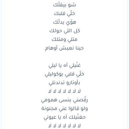
الأرض
إلنا
والهوا
ما
منتركها
منبقى
سوا
شبر
واحد
ما
بضيع
عشرة
وأربعميّة
تنين
وخمسين
سوا
إيد
بإيد
أنا
وأهلي
عالغريب
حدّك
عالمُرّة
وعالحلوة
يلّا
سوا
عالدبكة
غنّيلي
آه
يا ليلي
خلّي
قلبي
يوكوليلي