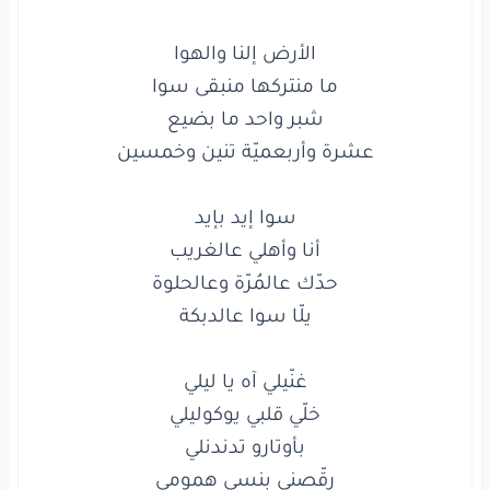
بأوتارو
تدندنلي
رقّصني
بنسى
همومي
ولو
قالوا
عني
مجنونة
حغنّيلك
آه
يا عيوني
لا
لا
لا
لا
لا
لا
لا
www.lyrics-arabic.com