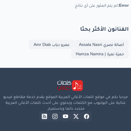
Error:
لم يتم العثور على أي نتائج
الفنانون الأكثر بحثا
أصالة نصري Assala Nasri
عمرو دياب Amr Diab
حمزة نمرة | Hamza Namira
مرحبا بكم في موقع كلمات الأغاني العربية الموقع يقدم خدمة مقاطع فيديو
غنائية على اليوتيوب مع الكلمات ويحتوي على أحدث كلمات الأغاني العربية
متجدد دائما وباستمرار.