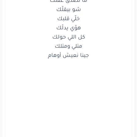
كل
اللي حولك
متلي
ومتلك
جينا
نعيش
أوهام
غنّيلي
آه
يا ليلي
جينا نعيش أوهام

خلّي
قلبي
يوكوليلي
بأوتارو
تدندنلي
لا
لا
لا
لا
لا
لا
لا
رقّصني
بنسى
همومي
ولو
قالوا
عني
مجنونة
حغنّيلك
آه
يا عيوني