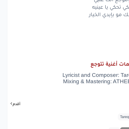
مو
بإيدي
الخيار
كي تحكي يا عينيه
ك مو بإيدي الخيار
وجع
انت
عليي
تحكي
يا
عينيه
مو
بإيدي
الخيار
وجع
انت
عليي
ات أغنية تتوجع
تحكي
يا
عينيه
Lyricist and Composer: T
مو
بإيدي
الخيار
Mixing & Mastering: AT
www.lyrics-ara
أقدم