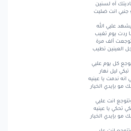
اديتك آه لسنين
ك
حدي
وما
تغيب
 جنبي انت ضليت
يتك
آه
لسنين
شهد عليي الله
بي
انت
ضليت
ا ردت يوم تغيب
وجعت ألف مرة
هد
عليي
الله
جل العينين تطيب
ردت
يوم
تغيب
وجع كل يوم عليي
جعت
ألف
مرة
تبكي ليل نهار
 انه ندمت يا عينيه
العينين
تطيب
ك مو بإيدي الخيار
جع
كل
يوم
عليي
تتوجع انت عليي
كي
ليل
كي تحكي يا عينيه
نهار
ك مو بإيدي الخيار
نه
ندمت
يا
عينيه
تتوجع انت عليي