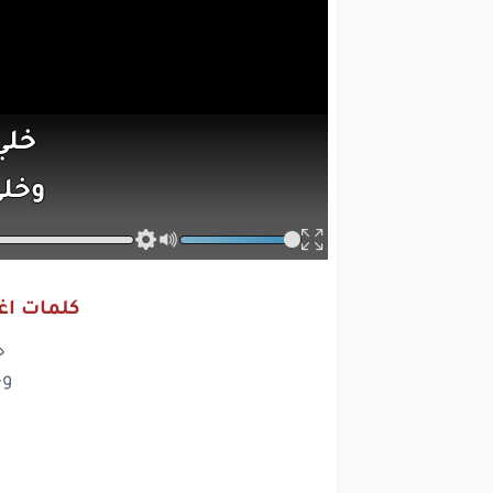
خل
وخل
ض
خ
كلمات اغن
آ
خ
علي
وخ
عن
ب
احكيلي
كي