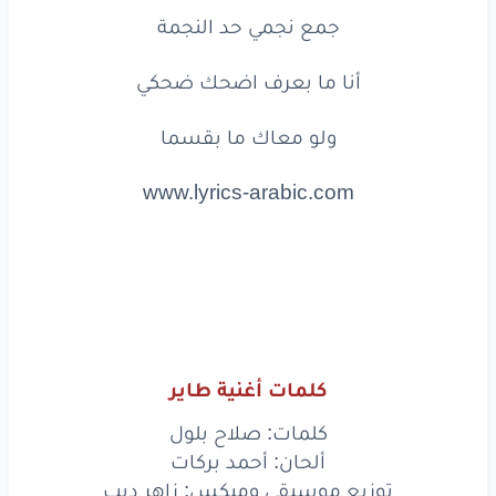
جمع
نجمي
حد
النجمة
أنا
ما
بعرف
اضحك
ضحكي
ولو
معاك
ما
بقسما
www.lyrics-arabic.com
كلمات أغنية طاير
كلمات: صلاح بلول
ألحان: أحمد بركات
توزيع موسيقي وميكس: زاهر ديب