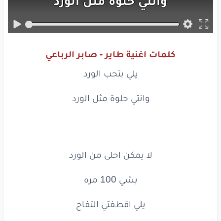
وانتي
حلوة
مثل
الورد
لا
يمكن
احلى
من
الورد
بشي
100
مره
كلمات اغنية طاير - صابر الرباعي
يلي
اقطفتي
التفاح
يلي
بتحب
الورد
وخدودك
حلى
التفاح
وانتي
حلوة
مثل
الورد
أنا
قلبي
معك
بيرتاح
بينسى
المجرة
وطاير
طاير
طاير
لا
يمكن
احلى
من
الورد
طاير
على
السماء
بشي
100
مره
جمع
نجمي
حد
النجمة
يلي
اقطفتي
التفاح
بحبك
ارسما