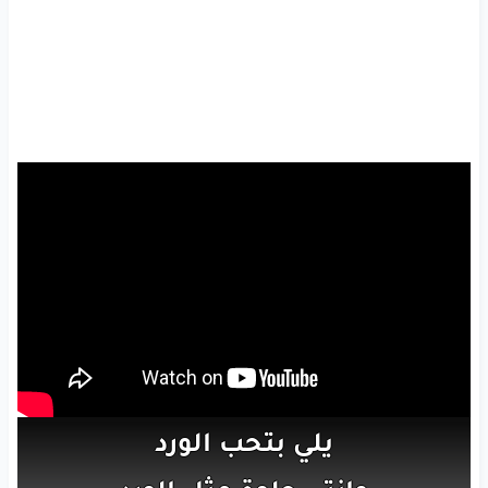
يلي
بتحب
الورد