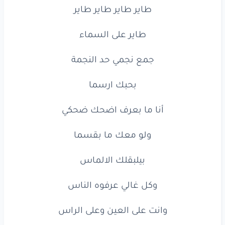
طاير
طاير
طاير
طاير
وانت
على
العين
وعلى
الراس
طاير
على
السماء
أغلى
من
الغالي
أصلِك
ذهب
وياقوت
جمع
نجمي
حد
النجمة
مرباي
وبنت
بيوت
بحبك
ارسما
تنحبي
بلا
اي
شروط
أنا
ما
بعرف
اضحك
ضحكي
وفيكي
نيالي
ولو
معك
ما
بقسما
وطاير
طاير
طاير
بيلبقلك
الالماس
طاير
على
السماء
وكل
غالي
عرفوه
الناس
جمع
نجمي
حد
النجمة
وانت
على
العين
وعلى
الراس
بحبك
ارسما