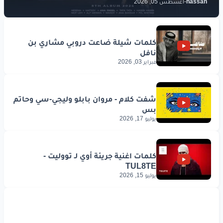
hassan
-
أغسطس 05, 2026
قلب
الشب
بيركض
ركض
البنت
بتمشي
غندرة
فبراير 03, 2026
www.lyrics-arabic.com
يوليو 17, 2026
يوليو 15, 2026