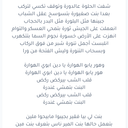
مثل
البدر
بالحجاب
شفت الحلوة عالدورة وتوقف تكسي لتركب
بعدا بنت صغيورة بتسوسح عقل الشباب
انعملت
على
الجيش
ثورة
جبينها مثل البلورة مثل البدر بالحجاب
انعملت على الجيش ثورة بتمحي العسكر والتوام
بتمحي
العسكر
والتوام
انهزت على الأرض خسورة نجوم السما بتتكهرب
انهزت
على
الأرض
خسورة
انلبست أجمل تنورة شبر من فوق الركاب
وبسحاب التنورة وليش الفتحة من ورا
نجوم
السما
بتتكهرب
وهور يابو الهوارة يا دين ابوي الهوارة
انلبست
أجمل
تنورة
هور يابو الهوارة يا دين ابوي الهوارة
شبر
من
فوق
الركاب
قلب الشب بيركض ركض
البنت بتمشي غندرة
وبسحاب
التنورة
قلب الشب بيركض ركض
البنت بتمشي غندرة
وليش
الفتحة
من
ورا
بنت لي بيا فقير بجيبوا مابيحوا ملين
وهور
يابو
الهوارة
بتعمل حالها بنت المير ناس بتعرف بنت مين