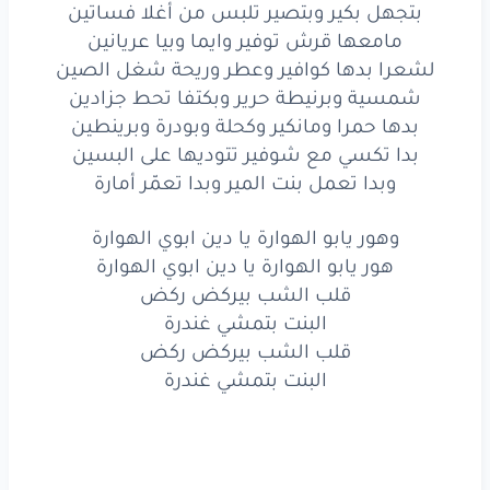
يا دين
ابوي
الهوارة
بتجهل بكير وبتصير تلبس من أغلا فساتين
مامعها قرش توفير وايما وبيا عريانين
هور
يابو
الهوارة
لشعرا بدها كوافير وعطر وريحة شغل الصين
شمسية وبرنيطة حرير وبكتفا تحط جزادين
يا دين
ابوي
الهوارة
بدها حمرا ومانكير وكحلة وبودرة وبرينطين
قلب
الشب
بيركض
ركض
بدا تكسي مع شوفير تتوديها على البسين
وبدا تعمل بنت المير وبدا تعمّر أمارة
البنت
بتمشي
غندرة
وهور يابو الهوارة يا دين ابوي الهوارة
قلب
الشب
بيركض
ركض
هور يابو الهوارة يا دين ابوي الهوارة
البنت
بتمشي
قلب الشب بيركض ركض
غندرة
البنت بتمشي غندرة
بنت
لي
بيا
فقير
قلب الشب بيركض ركض
البنت بتمشي غندرة
بجيبوا
مابيحوا
ملين
بتعمل
حالها
بنت
المير