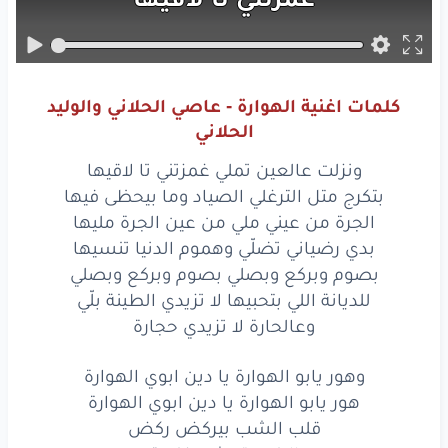
بتكرج
متل
الترغلي
الصياد
وما
بيحظى
فيها
كلمات اغنية الهوارة - عاصي الحلاني والوليد
الجرة
من
عيني
ملي
الحلاني
من
عين
الجرة
مليها
ونزلت عالعين تملي غمزتني تا لاقيها
بتكرج متل الترغلي الصياد وما بيحظى فيها
بدي
رضياني
تضلّي
الجرة من عيني ملي من عين الجرة مليها
بدي رضياني تضلّي وهموم الدنيا تنسيها
وهموم
الدنيا
تنسيها
بصوم وبركع وبصلي بصوم وبركع وبصلي
للديانة اللي بتحبيها لا تزيدي الطينة بلّي
بصوم
وبركع
وبصلي
وعالحارة لا تزيدي حجارة
بصوم
وبركع
وبصلي
وهور يابو الهوارة يا دين ابوي الهوارة
للديانة
اللي
بتحبيها
هور يابو الهوارة يا دين ابوي الهوارة
قلب الشب بيركض ركض
لا
تزيدي
الطينة
بلّي