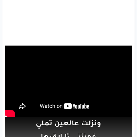
ونزلت
عالعين
تملي
غمزتني
تا
لاقيها