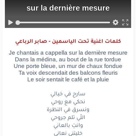
sur
la
dernière
mesure
Dans
la
médina
au
bout
de
la rue
tordue
كلمات اغنية تحت الياسمين - صابر الرباعي
Une
porte
bleue
Je chantais a cappella sur la dernière mesure
Dans la médina, au bout de la rue tordue
un
mur
de
chaux
fondue
Une porte bleue, un mur de chaux fondue
Ta voix descendait des balcons fleuris
Ta
voix
descendait
Le soir sentait le café et la pluie
des
balcons
fleuris
سارح في خيالي
Le
soir
sentait
le
café
نحكي مع روحي
ونسرق في النظرة
et
la
pluie
اللّي تلم جروحي
وانتِ بالعاني
سارح
في
خيالي
خليتني نعاني