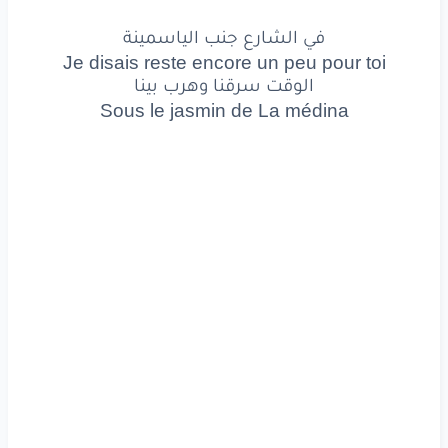
نرسم
ليك
بيها
أحلى
رسمة
في الشارع جنب الياسمينة
Je disais reste encore un peu pour toi
ونقول
للعالم
كله
بأعلى
صوت
الوقت سرقنا وهرب بينا
Sous le jasmin de La médina
انتِ
حبي
حتى
للموت
في
الشارع
جنب
الياسمينة
Je
disais
reste
encore
un
peu
pour
toi
الوقت
سرقنا
وهرب
بينا
Sous
le
jasmin
de
La
médina