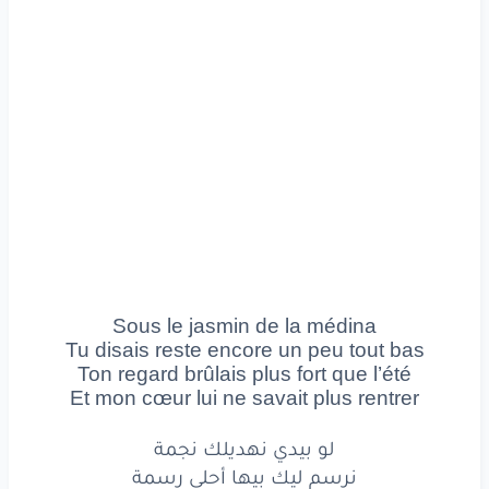
Ton
regard
brûlais
plus
fort
que
l’été
Et
mon
cœur
lui
ne
savait
plus
rentrer
لو
بيدي
نهديلك
نجمة
نرسم
ليك
بيها
أحلى
رسمة
ونقول
للعالم
كله
بأعلى
صوت
Sous le jasmin de la médina
انتِ
حبي
حتى
للموت
Tu disais reste encore un peu tout bas
Ton regard brûlais plus fort que l’été
نهديلك
روحي
وشوي
عليك
Et mon cœur lui ne savait plus rentrer
قلبي
مشتاق
مايعيش
إلا
بيك
لو بيدي نهديلك نجمة
نرسم ليك بيها أحلى رسمة