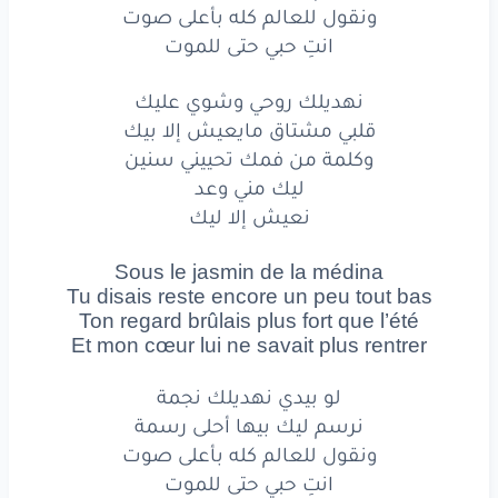
وكلمة
من
فمك
تحييني
سنين
ونقول للعالم كله بأعلى صوت
انتِ حبي حتى للموت
ليك
مني
وعد
نعيش
إلا
ليك
نهديلك روحي وشوي عليك
قلبي مشتاق مايعيش إلا بيك
Sous
le
jasmin
de
la médina
وكلمة من فمك تحييني سنين
ليك مني وعد
Tu
disais
reste
encore
نعيش إلا ليك
un
peu
tout
bas
Sous le jasmin de la médina
Ton
regard
brûlais
Tu disais reste encore un peu tout bas
Ton regard brûlais plus fort que l’été
plus
fort
que
l’été
Et mon cœur lui ne savait plus rentrer
Et
mon
cœur
lui
لو بيدي نهديلك نجمة
نرسم ليك بيها أحلى رسمة
ne
savait
plus
rentrer
ونقول للعالم كله بأعلى صوت
انتِ حبي حتى للموت
لو
بيدي
نهديلك
نجمة