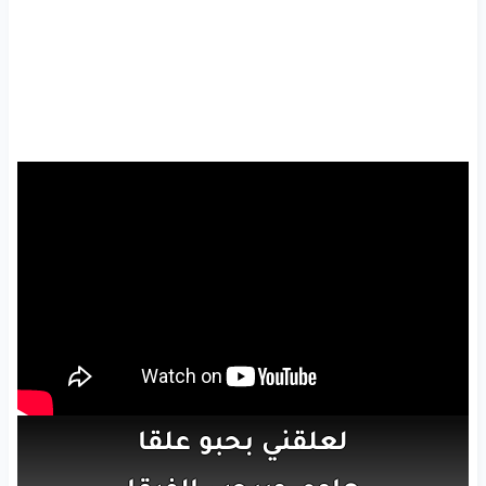
لعلقني
بحبو
علقا