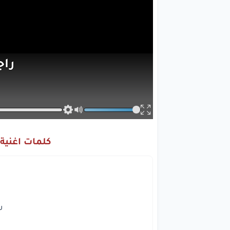
را
شو
ي
كلمات اغنية 
مابقاش
لا
و
را