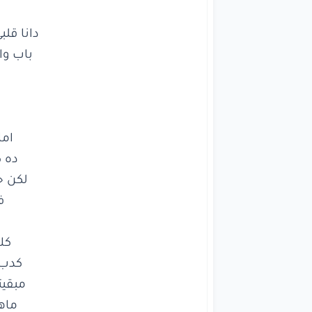
كلام
كدب
وخ
مبقيت
ماهو
امان
ده كا
لكن
خل
في
كلام
كدب
وخ
ما
