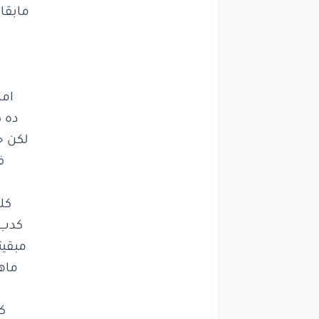
شو
ي
مابقاش
لا


و
امان
ده كا
لكن
خل
في