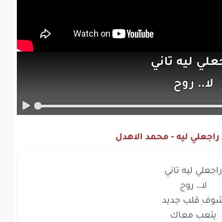
جعلي
ليه
تاني
لا..
روح
ف
قلب
جديد
تعب
معاك
راجعلي ليه - محمد الاهدل
مكان
تاني
لجروح
امشي
وروح
هبيع
هواك
جعلي
ليه
تاني