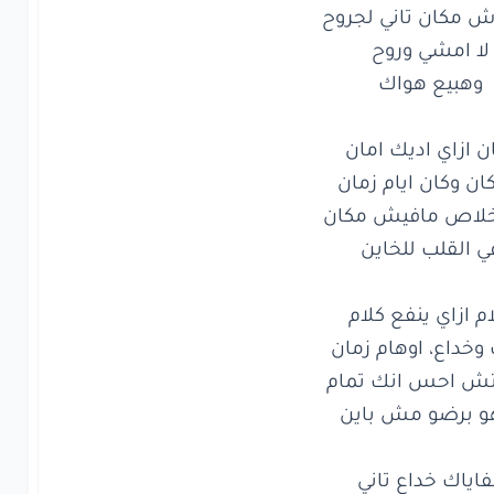
لا..
روح
ف
قلب
جديد
تعب
معاك
مكان
تاني
لجروح
امشي
وروح
في القلب للخاين
هبيع
هواك
ازاي
اديك
امان
ن
وكان
ايام
زمان
اص
مافيش
مكان
القلب
للخاين