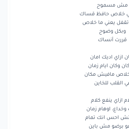
ازاي
ينفع
كلام
داع،
اوهام
زمان
ش
احس
انك
تمام
برضو
مش
باين
ازاي
اديك
امان
ن
وكان
ايام
زمان
اص
مافيش
مكان
القلب
للخاين
ازاي
ينفع
كلام
داع،
اوهام
زمان
هو برضو مش باين