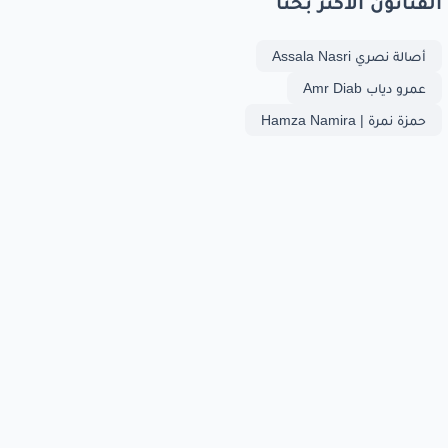
الفنانون الأكثر بحثا
أصالة نصري Assala Nasri
عمرو دياب Amr Diab
حمزة نمرة | Hamza Namira