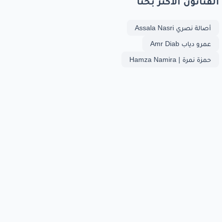
الفنانون الأكثر بحثا
أصالة نصري Assala Nasri
عمرو دياب Amr Diab
حمزة نمرة | Hamza Namira