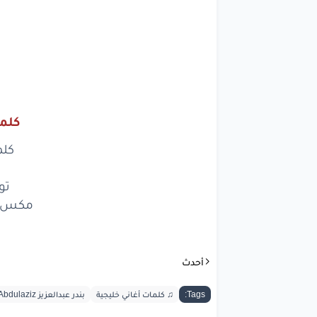
أبرت
ع
كلما
وال
كلم
تو
أبرت
مكس م
ع
وال
أحدث
آ
Tags:
♫ كلمات أغاني خليجية
بندر عبدالعزيز Bandar Abdulaziz