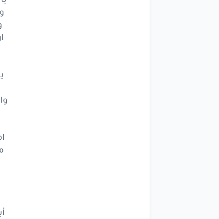
و
يالل
و
وكل
ا
وان
ي
ارض
يالل
وا
وكل
ي
ام
وان
م
ارض
ت
يال
أب