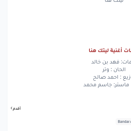
ليتك
هنا
كلي
ظما
وي
من
غيمتك
شقي
سما
ت أغنية ليتك هنا
حدود
محبتك
ات: فهد بن خالد
كلي
ظما
الحان : وتر
زيع : احمد صالح
وي
من
غيمتك
استر: جاسم محمد
شقي
سما
حدود
محبتك
أقدم
سف
إذا
تكفي