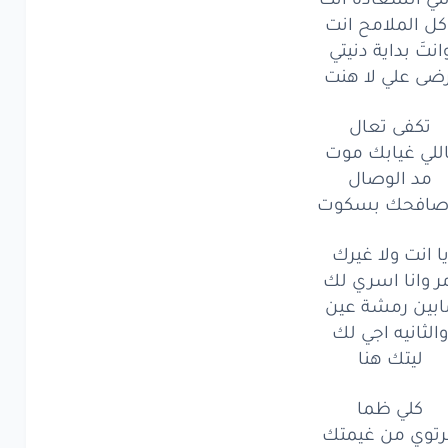
كل الملامح انت
ي
السعاده
انت
انتَ بداية دنيتي
الملامح
انت
رضى علي لا هنت
تَ
بداية
دنيتي
تكفى تعال
اللي غيابك موت
ى
علي
لا
هنت
مد الوصال
ي
السعاده
انت
صافحك بسكوت
الملامح
انت
ا انت ولا غيرك
ر وانا اسري لك
تَ
بداية
دنيتي
ابين رمشة عين
والثانيه اجي لك
ى
علي
لا
هنت
ليتك هنا
كفى
تعال
كلي ظما
لي
غيابك
موت
رتوي من غيمتك