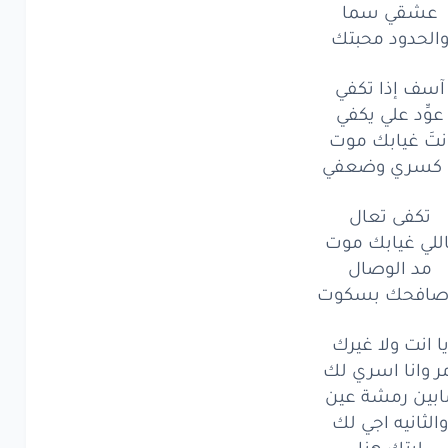
عشقي سما
د
الوصال
الحدود محبتك
افحك
بسكوت
آسف إذا تكفي
كفى
تعال
عوِّد علي يكفي
نتَ غيابك موت
لي
غيابك
موت
ا كسري وضعفي
د
الوصال
تكفى تعال
افحك
بسكوت
اللي غيابك موت
مد الوصال
نت
ولا
غيرك
صافحك بسكوت
وانا
اسري
لك
ا انت ولا غيرك
ين
رمشة
ر وانا اسري لك
عين
ابين رمشة عين
ثانيه
اجي
لك
والثانيه اجي لك
ليتك هنا