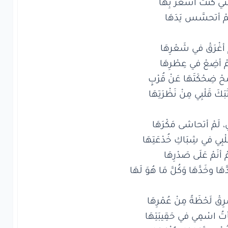
تَبَكَ قَلْبِي مِنْ نَظْرَتِهَا