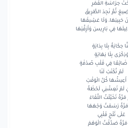
دَلِيلَهَا فِي بَارِيسَ وَأَزِقَّتِهَا