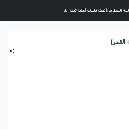
ئمة المطربين
أضف كلمات أغنية
اتصل بنا
القمر)