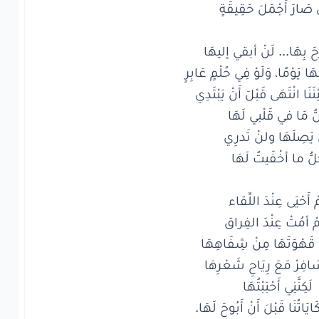
ايَاتُنَا قَبْلَ أَنْ أَبُوحَ لَهَا.