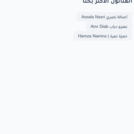
الفنانون الأكثر بحثا
أصالة نصري Assala Nasri
عمرو دياب Amr Diab
حمزة نمرة | Hamza Namira