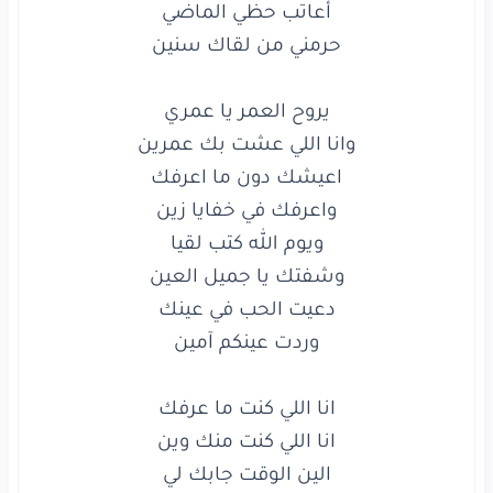
يحس
اشياء
تجمعنا
وصال
الود
للغاليين
ولكني
ولا
شفتك
ولا
صدفة
مع
اللاهين
انا
اللي
كنت
ما
عرفك
انا
اللي
كنت
منك
وين
الين
الوقت
جابك
لي
وردت عينكم آمين

لدربٍ
يجمع
القلبين
دروب
الود
لو
تبعد
مصير
الوصل
للحيين