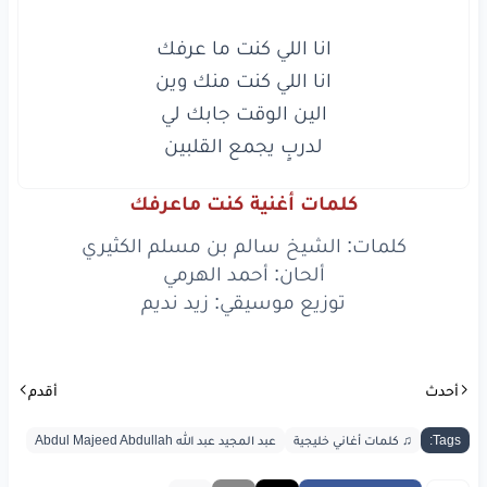
ويوم
الله
كتب
لقيا
وشفتك
يا جميل
العين
دعيت
الحب
في
عينك
لدربٍ يجمع القلبين

وردت
عينكم
آمين
كلمات أغنية كنت ماعرفك
يروح
العمر
يا
عمري
كلمات: الشيخ سالم بن مسلم الكثيري
وانا
اللي
عشت
بك
عمرين
ألحان: أحمد الهرمي
توزيع موسيقي: زيد نديم
اعيشك
دون
ما
اعرفك
واعرفك
في خفايا
زين
أحدث
أقدم
ويوم
الله
كتب
لقيا
Tags:
♫ كلمات أغاني خليجية
عبد المجيد عبد الله Abdul Majeed Abdullah
وشفتك
يا جميل
العين