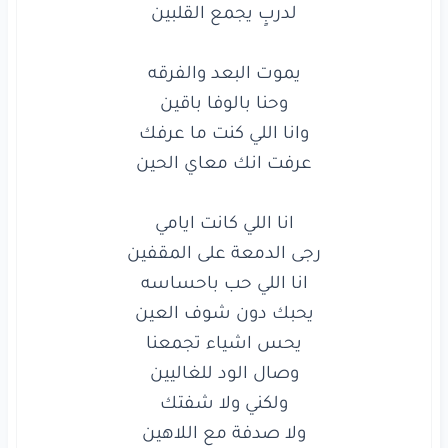
أعاتب
حظي
الماضي
حرمني
من
لقاك
سنين
دروب
الود
لو
تبعد
مصير
الوصل
للحيين
أعاتب
حظي
الماضي
حرمني
من
لقاك
سنين
يروح
العمر
يا
عمري
وانا
اللي
عشت
بك
عمرين
اعيشك
دون
ما
اعرفك
واعرفك
في خفايا
زين