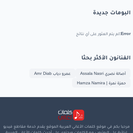
ولا
صدفة
مع
اللاهين
البومات جديدة
انا
اللي
كانت
ايامي
Error:
لم يتم العثور على أي نتائج
رجى
الدمعة
على
المقفين
انا
اللي
حب
باحساسه
الفنانون الأكثر بحثا
يحبك
دون
شوف
العين
أصالة نصري Assala Nasri
عمرو دياب Amr Diab
يحس
اشياء
تجمعنا
حمزة نمرة | Hamza Namira
وصال
الود
للغاليين
ولكني
ولا
شفتك
ولا
صدفة
مع
اللاهين
مرحبا بكم في موقع كلمات الأغاني العربية الموقع يقدم خدمة مقاطع فيديو
انا
اللي
كنت
ما
عرفك
غنائية على اليوتيوب مع الكلمات ويحتوي على أحدث كلمات الأغاني العربية