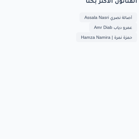
الفنانون الأكثر بحثا
أصالة نصري Assala Nasri
عمرو دياب Amr Diab
حمزة نمرة | Hamza Namira