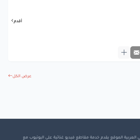
يانه..
علي
اهنانه
ابنص
الهوه
أقدم
مه..
نحط
اسمه
ه
العله
دوه
جنه..
علي
الجنه
ت
منه
الضوه
عرض الكل
يفه..
واثر
سيفه
هسه
بنينوه
نه
لمن
ننسأل
هو
النطيعه
 العربية الموقع يقدم خدمة مقاطع فيديو غنائية على اليوتيوب مع