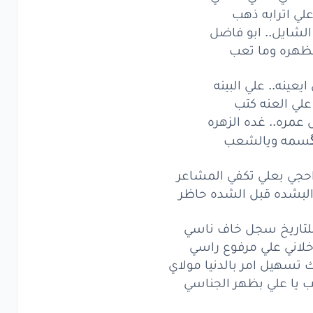
لي اترابه ذهب
الي..
علي
الغالي
الشايل.. ابو فاضل
ي
اترابه
ذهب
ظهره وما تعب
شايل..
ابو
فاضل
ايعينه.. علي البينه
علي العنه كتب
هره
وما
تعب
عمره.. غده الزهره
عينه..
علي
البينه
سمه ويالشعب
ي
العنه
كتب
احجي بعلي تكفي المشاعر
البشده قبل الشده حاظر
مره..
غده
الزهره
للتاريخ سجل خاف ناسي
مه
ويالشعب
خلاني علي مرفوع راسي
من
احجي
بعلي
سهيل امر بالدنيا مولاي
ب يا علي بظهر الجناسي
في
المشاعر