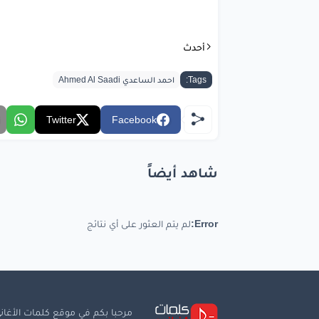
علي
او
علي
أحدث
علي
انش
Tags:
احمد الساعدي Ahmed Al Saadi
عل
Twitter
Facebook
شمس
خذ
شاهد أيضاً
وصل
ح
ل
Error:
لم يتم العثور على أي نتائج
شايف
يا
مرحبا بكم في موقع كلمات الأغاني