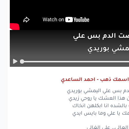
صت
الدم
بس
علي
يمشي
بوريدي
ج
من
هذا
العشك
روحي
زيدي
اسمك ذهب - احمد الساعدي
ده
مو
بالشده
م بس علي اليمشي بوريدي
بكلهن
انخاك
 هذا العشك يا روحي زيدي
بالشده انا ابكلهن انخاك
ر
اسمك
يا
علي
ك يا علي وما بايس ايدي
ا
بايس
ايدي
لعالي.. علي الغالي