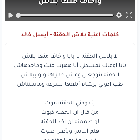
واخاف
منها
بلاش
بابا
اوعاك
تمسكني
أنا
ههرب
منك
وماخدهاش
كلمات اغنية بلاش الحقنة - أيسل خالد
الحقنه
بتوجعني
ومش
عايزاها
ولو
ببلاش
طب
ادوني
برشام
أبلعها
بسرعه
وماستناش
بتخوفني
الحقنه
موت
من
قال
ان
الحقنه
كيوت
لو
صممته
ان
اخد
الحقنه
هلم
الناس
وبأعلى
صوت