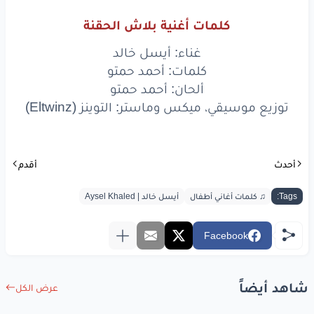
كلمات أغنية بلاش الحقنة
غناء: أيسل خالد
كلمات: أحمد حمتو
ألحان: أحمد حمتو
توزيع موسيقي، ميكس وماستر: التوينز (Eltwinz)
أحدث
أقدم
Tags:
♫ كلمات أغاني أطفال
أيسل خالد | Aysel Khaled
Facebook
شاهد أيضاً
عرض الكل