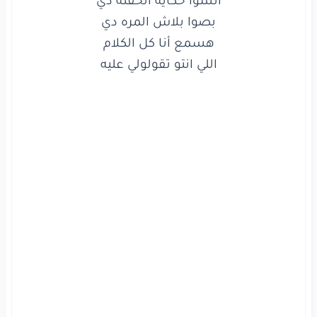
انسوا
حكايه
الحقنه
دي
بصوا
بلاش
المره
دي
اللي انتو تقولولي عليه

هسمع
أنا
كل
الكلام
اللي
انتو
تقولولي
عليه
لا
الحقنه
لا
لا
لا
والنبي
لا
لا
بتخليني
اعيط
واصوت
وايدي
بتزرق
لا
الحقنه
نو
انا
مش
تعبانة
اهو
اهو