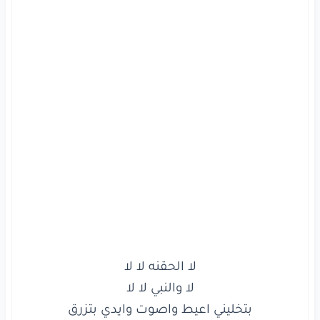
لو
جبتولي
الحقنه
انا
هصرخ
ياخلق
هو
بتخوفني
الحقنه
وبتخوف
كل
الاطفال
بدعي
عليكي
يا حقنه
ان
شاء
الله
يا رب
تروحي
النار
وجع
الحقنه
ده شر
واصعب
من
كل
الاشرار
لما
بشوف
الحقنه
أنا
بتجنن
واصرخ
وانهار