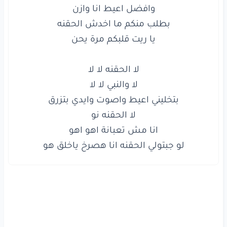
بتخليني
اعيط
واصوت
وايدي
بتزرق
لا
الحقنه
نو
انا
مش
تعبانة
اهو
اهو
لو
جبتولي
الحقنه
انا
هصرخ
ياخلق
هو
لو جبتولي الحقنه انا هصرخ ياخلق هو

www.lyrics-arabic.com