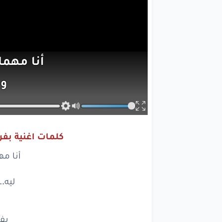
أنا
مهما
وا
ليه..
م
كلمات اغنية بفر
بفرح
أنا مه
بريح
ليه.
بقرب
طب
ا
بف