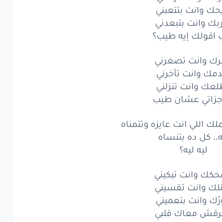
حك وانت بتتعبني
ك
وانت
تصغرني
بك وانت بتبعدني
مك
وانت
تأخرني
اقولك إيه طيب؟
عك
وانت
تنزلني
رك وانت تصغرني
دمك وانت تأخرني
اتي
عشان
طيب
لعك وانت تنزلني
ك
وانت
تزعلني
جزاتي عشان طيب
ك
وانت
بتتعبني
لك اللي انت عايزه وتتمناه
ه.. كل ده بتنساه
ك
وانت
بتبعدني
ليه ليه؟
قولك
إيه
طيب؟
كك وانت تبكيني
ك
وانت
تصغرني
لك وانت تقسيني
رّك وانت بتعميني
مك
وانت
تأخرني
رقش معاك قلبي