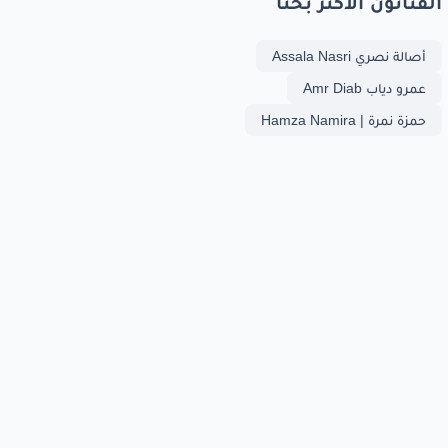
الفنانون الأكثر بحثا
أصالة نصري Assala Nasri
عمرو دياب Amr Diab
حمزة نمرة | Hamza Namira