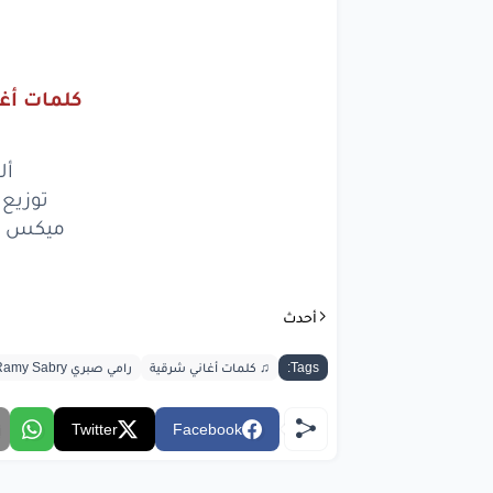
بدلع
بصدق
كلمات أغن
بعيش
ومخ
أل
توزيع
بضح
ميكس و
بحنل
بنورّ
أحدث
مفر
Tags:
♫ كلمات أغاني شرقية
رامي صبري Ramy Sabry
بدلع
Twitter
Facebook
بصدق