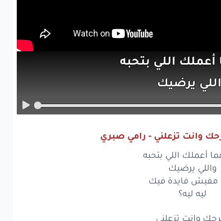
أعملك
اللي
بتحبه
للي
يرضيك
فيش
فايدة
فيك
ليه
ليه؟
حك وانت تزعلني - رامي صبري
ك
وانت
تزعلني
ما أعملك اللي بتحبه
ك
وانت
بتتعبني
واللي يرضيك
. مفيش فايدة فيك
ك
وانت
بتبعدني
ليه ليه؟
قولك
إيه
طيب؟
رحك وانت تزعلني