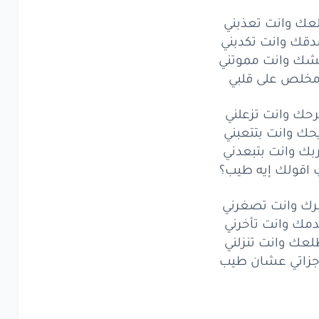
عك
وانت
تنزلني
عك وانت تعذبني
اتي
عشان
قك وانت تكدبني
طيب
شك وانت مموتني
مهما
أعملك
خلص على قلبي
نت
عايزه
وتتمناه
رحك وانت تزعلني
حك وانت بتتعبني
كل
ده
بتنساه
بك وانت بتبعدني
ليه
ليه؟
اقولك إيه طيب؟
كك
وانت
تبكيني
رك وانت تصغرني
دمك وانت تأخرني
ك
وانت
تقسيني
لعك وانت تنزلني
ك
وانت
جزاتي عشان طيب
بتعميني
قش
معاك
قلبي