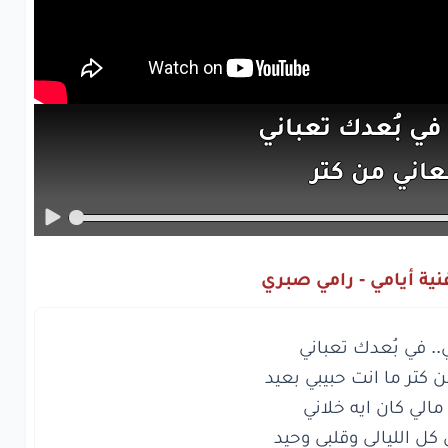
في بُعدك
تعباني
عاني
من
كتر
نت
حبيبي
بعيد
لي
كان
ايه
خلاني
نية أيامي - رامي صبري
اني
كل
الليالي
قلبي
وحيد
اه
على
وجعي
اه
على
تعبي