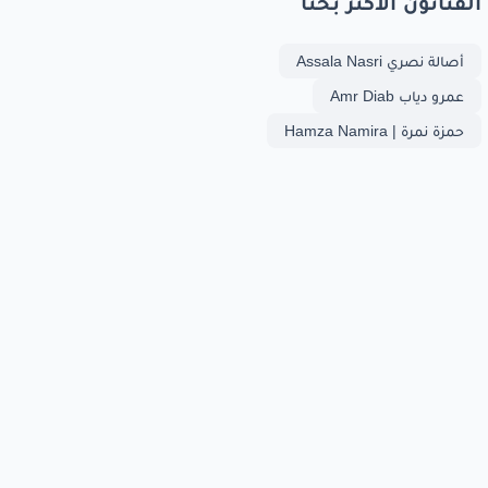
الفنانون الأكثر بحثا
أصالة نصري Assala Nasri
عمرو دياب Amr Diab
حمزة نمرة | Hamza Namira