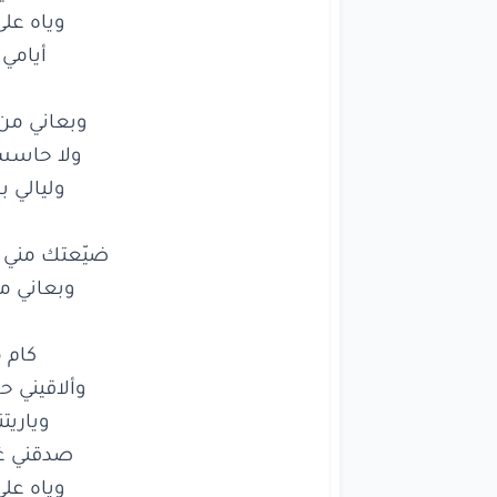
أيامي
ه
وبع
طو
ولا
ح
غ
ولي
وبعاني م

ول
غ
ضيّعت
في 