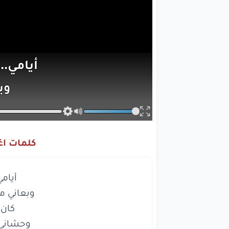
أيامي..
وب
ما ا
كان
ما
كلمات اغ
وحش
و
وي
وي