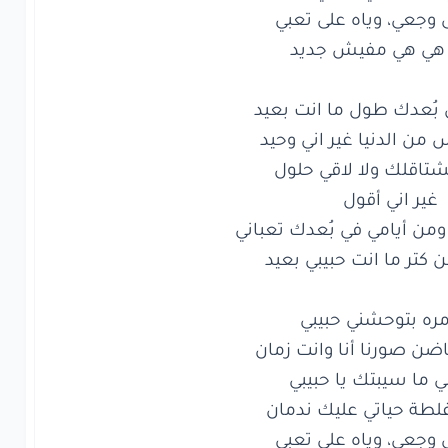
ي
هي
مفيش
جديد
اني
من
بُعدك
ل
ما انت
بعيد
اسس
من
الدنيا
ير
اني
وحيد
الي
بشتاقلك
ن كتر ما انت حبيبي بعيد
ا
لاقي
حلول
ير
اني
أقول
ك
مني
ومن
أيامي
بُعدك
تعباني