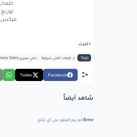
وبع
كلمات
توزيع
طو
ميكس و
ولا
ح
غ
أحدث
ولي
Tags:
♫ كلمات أغاني شرقية
رامي صبري Ramy Sabry
ول
Twitter
Facebook
غ
ضيّعت
شاهد أيضاً
في 
Error:
لم يتم العثور على أي نتائج
وب