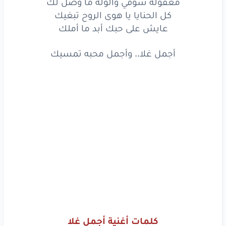
معقوله شوقي والوله ما وصل لك
كل الحنايا يا هوى الروح تبغيك
أمشي
معك
في
دنيتك
مثل
ظلك
عايش على حبك أبد ما أملك
لك
في
ربوع
القلب..
لهفة
تناديك
أجمل غلا.. وأجمل محبه تمسيك
معقوله
شوقي
والوله
ما
وصل
لك
كل
الحنايا
يا هوى
الروح
تبغيك
عايش
على
حبك
أبد
ما
أملك
أجمل
غلا..
وأجمل
محبه
تمسيك
www.lyrics-arabic.com
كلمات أغنية أجمل غلا