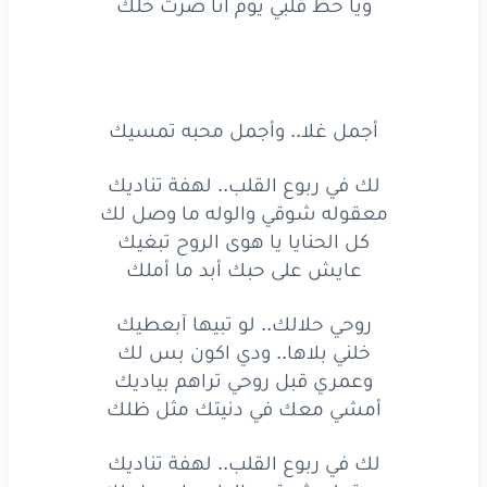
حبيتك
وحبيت
ناسك
وأهلك
ويا حظ قلبي يوم انا صرت خلك
يا حظ
من
هو..
كل
ليله
يلاقيك
ويا
حظ
قلبي
يوم
انا
صرت
خلك
أجمل غلا.. وأجمل محبه تمسيك
أجمل
غلا..
وأجمل
محبه
تمسيك
لك في ربوع القلب.. لهفة تناديك
لك
في ربوع
القلب..
لهفة
تناديك
معقوله شوقي والوله ما وصل لك
معقوله
شوقي
والوله
ما
وصل
لك
كل الحنايا يا هوى الروح تبغيك
عايش على حبك أبد ما أملك
كل
الحنايا
يا هوى
الروح
تبغيك
روحي حلالك.. لو تبيها آبعطيك
عايش
على
حبك
أبد
ما
أملك
خلني بلاها.. ودي اكون بس لك
وعمري قبل روحي تراهم بياديك
روحي
حلالك..
لو
تبيها
آبعطيك
أمشي معك في دنيتك مثل ظلك
خلني
بلاها..
ودي
اكون
بس
لك
لك في ربوع القلب.. لهفة تناديك
وعمري
قبل
روحي
تراهم
بياديك