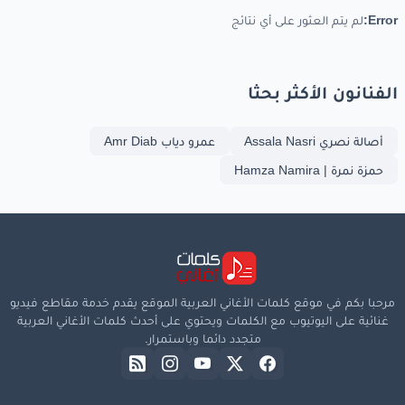
Error:
لم يتم العثور على أي نتائج
الفنانون الأكثر بحثا
أصالة نصري Assala Nasri
عمرو دياب Amr Diab
حمزة نمرة | Hamza Namira
مرحبا بكم في موقع كلمات الأغاني العربية الموقع يقدم خدمة مقاطع فيديو
غنائية على اليوتيوب مع الكلمات ويحتوي على أحدث كلمات الأغاني العربية
متجدد دائما وباستمرار.