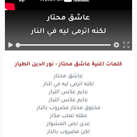
عاشق
محتار
لكنه
اترمى
ليه
في
النار
عايم
عكس
التيار
عايم
عكس
التيار
كلمات اغنية عاشق محتار - نور الدين الطيار
مخنوق
محتار
مضروب
بالنار
عاشق محتار
عقله
تعلب
مكار
لكنه اترمى ليه في النار
عايم عكس التيار
عدى
نص
المشوار
عايم عكس التيار
مخنوق محتار مضروب بالنار
لكن
مضروب
بالنار
عقله تعلب مكار
دموعنا
بارده
عدى نص المشوار
في إيدي
ورده
لكن مضروب بالنار