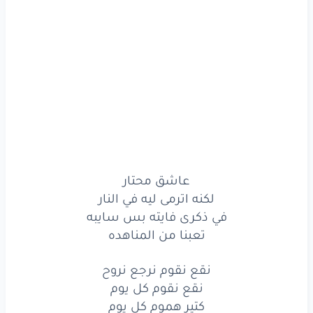
كتير
هموم
كل
يوم
جسمي
مرهق
عقلي
مش
بينام
لا
مني
عارف
اعيط
ولا
ابقى
تمام
واخد
وضع
الذهول
وقلة
الكلام
لا
رجعت
خطوه
ولا
خدت
يوم
خطوه
لقدام
عاشق محتار
لكنه اترمى ليه في النار
جسمي
مرهق
عقلي
مش
بينام
في ذكرى فايته بس سايبه
تعبنا من المناهده
لا
مني
عارف
اعيط
ولا
ابقى
تمام
نقع نقوم نرجع نروح
واخد
وضع
الذهول
وقلة
الكلام
نقع نقوم كل يوم
لا
رجعت
خطوه
كتير هموم كل يوم