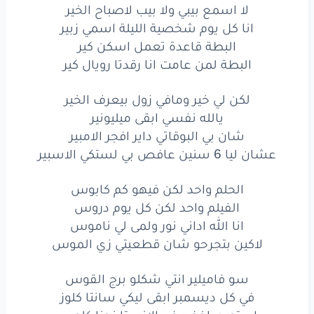
لا اسمع بيبي ولا بيب لاصباح الخير
لاكين
بتجرحو
شان
قطعيتي
زي
الموس
انا كل يوم شخصية الليلة اسمي زبير
البطة قاعدة تعمل اسكن كير
سو
فاميلير
انتي
شكلو
برج
القوس
البطة لمن عامت انا رقدتا رويال كير
في
كل
ديسمبر
ابقى
ليكي
سانتا
كلوز
لكن لي خير ومافي زول بيعرف الخير
يالله نفسي ابقى ميليونير
استوري
اخضر
في الانستا
نحنا
كلوس
شان بي البوقاتي داير افجر الامبير
ولا
ما
كلوس؟
ولا
بزيانوس
عشان ليا 6 سنين عافص بي لستكي الاسبير
البنات
نزلولك
الحلم واحد لكن فيهو كم كابوس
الفيلم واحد لكن كل يوم دروس
بالخميس
دقولك
انا الله اداني نور ولمى لي ناموس
البخور
طلقولك
لاكين بتجرحو شان قطعيتي زي الموس
المكين
نصبولك
سو فاميلير انتي شكلو برج القوس
في كل ديسمبر ابقى ليكي سانتا كلوز
فرسة
عاد
في نزولك