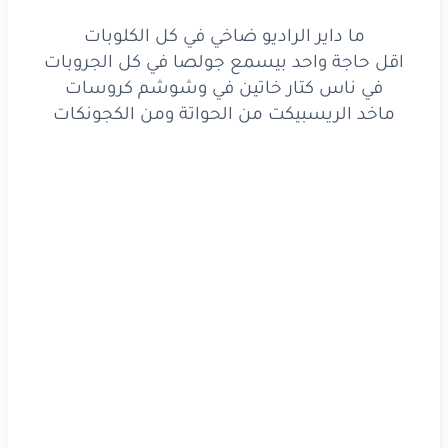
في ناس
كتار
خاتين
في وشوشم
كروسات
ما داير الراديو ضاخي في كل الكلوبات
اقل حاجة واحد بيسمع جولصا في كل الجروبات
ماخد
الريسبيكت
من الحواتة
ومن
الكجونكات
في ناس كتار خاتين في وشوشم كروسات
ياهو
الله
البيدي
وياهو
الله
ده
البيشيل
ماخد الريسبيكت من الحواتة ومن الكجونكات
ياهو
البيفرح
ويخلي
القليب
يميل
ياهو
البيبارك
ويخلي
الغيوم
تشيل
وبرضو
ياهو
الله
البيجرح
ويخلي
الدموع
تسيل
15
حكاية
ما بتمرق
في قعدة
جبنة
في البيت
في حداشر
مراية
ساكن
مع
حداشر
مكنة