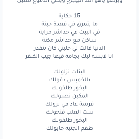
لا
اسمع
بيبي
ولا
بيب
لاصباح
الخير
انا
كل
يوم
شخصية
الليلة
اسمي
زبير
15 حكاية
ما بتمرق في قعدة جبنة
البطة
قاعدة
تعمل
اسكن
كير
في البيت في حداشر مراية
ساكن مع حداشر مكنة
البطة
لمن
عامت
انا
رقدتا
رويال
كير
الدنيا قالت لي خليني كان بتقدر
لكن
لي
خير
ومافي
زول
بيعرف
الخير
انا لابسة ليك بجامة فيها جيب الكنقر
يالله
نفسي
ابقى
ميليونير
البنات نزلولك
بالخميس دقولك
شان
بي
البوقاتي
داير
افجر
الامبير
البخور طلقولك
المكين نصبولك
عشان
ليا
6
سنين
عافص
بي
لستكي
الاسبير
فرسة عاد في نزولك
الحلم
واحد
لكن
فيهو
كم
كابوس
ست العلب فتحولك
البخور طلقولك
الفيلم
واحد
لكن
كل
يوم
دروس
طقم الجنيه جابولك
انا
الله
اداني
نور
ولمى
لي
ناموس