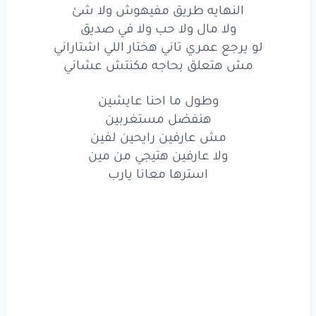
من
غدر
السنين
النهايه طريق مفيهوش ولا شئ
ولا مال ولا حب ولا في صديق
سرقت
عمري
هوا
لو يرجع عمري تاني هختار اللي اشتاراني
خلت
سمي
الدوا
مش هتعلق بحاجه مكنتش عشاني
يوم
ما فوقت
لقيت
وطول ما احنا عايشين
هنفضل مستغربين
شكلي
شاب
واستوى
مش عارفين رايحين لفين
اخر
كلام
ولا عارفين هتيجي من مين
استرها معانا يارب
اخر
كلام
في المحادثه
هقولِك
سلام
اصل
اللي يحب
يضحي
مش
حب
كلام
سلام
ياحب
اتعدم