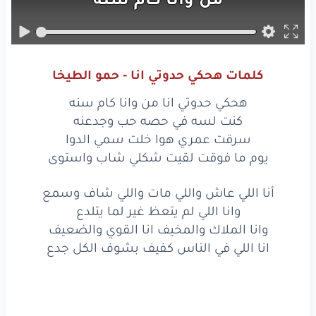
كنت
لسه
في حصه
حب
وجدعنه
كلمات هحكي حدوتي انا - حمو الطيخا
سرقت
عمري
هوا
هحكي حدوتي انا من وانا كام سنه
خلت
سمي
الدوا
كنت لسه في حصه حب وجدعنه
سرقت عمري هوا خلت سمي الدوا
يوم
ما فوقت
لقيت
يوم ما فوقت لقيت شكلي شاب واستوى
شكلي
شاب
واستوى
أنا اللي عاش واللي مات واللي شاف وسمع
وانا اللي لم يتعظ غير لما يتلدع
أنا
اللي
عاش
واللي
مات
وانا الملاك والمخيف انا القوي والضعيف
واللي
شاف
وسمع
انا اللي في الناس كفيف بشوف الكل جدع
وانا
اللي
لم
يتعظ
غير
لما
يتلدع