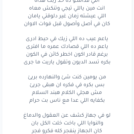
كان
في أصل
وأصول
انت مين ياللي تيجي وتنكش معاه
اللي عيشته زمان غير دلوقتي يامان
قبل
فوات
الاوان
كان في أصل وأصول قبل فوات الاوان
ياعم
عيب
ده
اللي
زيك
ياعم عيب ده اللي زيك في حيط ادرى
في حيط
ادرى
ياعم ده اللي قصادك عمره ما افترى
برغم قادر اكون اخطر كائن في الكون
ياعم
ده
اللي
قصادك
بكره تسد الديون وتقول ياريت ما جرى
عمره
ما افترى
من يومين كنت شئ والنهارده بريئ
بس بكره في فكره ان هبقى جريئ
برغم
قادر
اكون
مش هجلي الكلام هبند السلام
اخطر
كائن
في الكون
بكفايه اللي عدا مع ناس بت حرام
بكره
تسد
الديون
لو في جهاز كشف عن العقول والدماغ
والنوايا اللي باخت خلت الكل بان
وتقول
ياريت
ما جرى
كان الجهاز ينفجر كله فكرو فجر