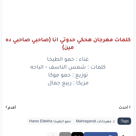
سلام
يا اكبر
ندم
هاخد
قلبي
اللي اتظلم
وافوقو
من الالم
كلمات مهرجان هحكي حدوتي انا (صاحبي صاحبي ده
مين)
هحكي
حدوتي
انا
غناء : حمو الطيخا
من
وانا
كام
سنه
كلمات : شمس الناسف - الباحه
توزيع : حمو موكا
كنت
لسه
في حصه
مزيكا : ربيع جمال
حب
وجدعنه
علموني
الاصول
أحدث
أقدم
جوه
عالم
وصولي
Tags:
♫ مهرجانات Mahraganat
حمو الطيخا Hamo Eltekha
نسيو
يدوني
درس