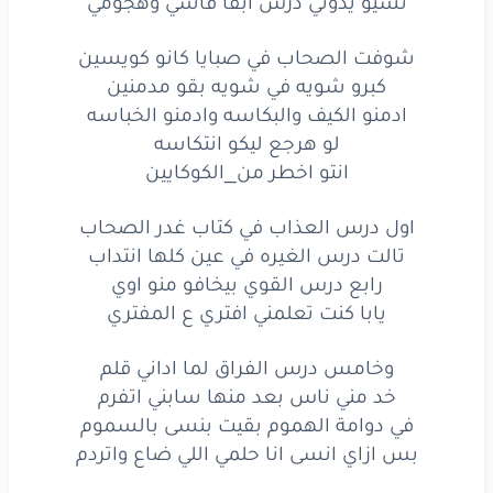
نسيو يدوني درس ابقا قاسي وهجومي
والنوايا
اللي
باخت
خلت
الكل
بان
شوفت الصحاب في صبايا كانو كويسين
كبرو شويه في شويه بقو مدمنين
كان
الجهاز
ينفجر
ادمنو الكيف والبكاسه وادمنو الخباسه
لو هرجع ليكو انتكاسه
كله
فكرو
فجر
انتو اخطر من_الكوكايين
دي
ناس
من بره
الفلوس
اول درس العذاب في كتاب غدر الصحاب
من جوه
ما تسوو
قرش
ساغ
تالت درس الغيره في عين كلها انتداب
رابع درس القوي بيخافو منو اوي
آه
من جوه
ما تسوو
قرش
ساغ
يابا كنت تعلمني افتري ع المفتري
صاحبي
صاحبي
ده
مين
وخامس درس الفراق لما اداني قلم
قالك
اني
حزين
خد مني ناس بعد منها سابني اتفرم
في دوامة الهموم بقيت بنسى بالسموم
انا
بس
في صدمه
بس ازاي انسى انا حلمي اللي ضاع واتردم