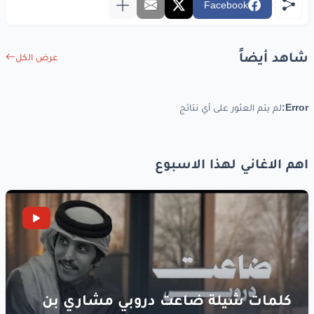
Facebook
ابقا
قاسي
وهجومي
شوفت
الصحاب
في صبايا
شاهد أيضاً
عرض الكل
كانو
كويسين
Error:
لم يتم العثور على أي نتائج
كبرو
شويه
في شويه
بقو
مدمنين
اهم الاغاني لهذا الاسبوع
ادمنو
الكيف
والبكاسه
وادمنو
الخباسه
لو
هرجع
ليكو
انتكاسه
انتو
اخطر
من الكوكايين
اول
درس
العذاب