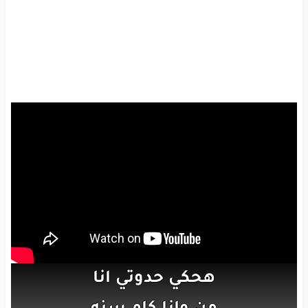
هحكي
حدوتي
انا
من
وانا
كام
سنه