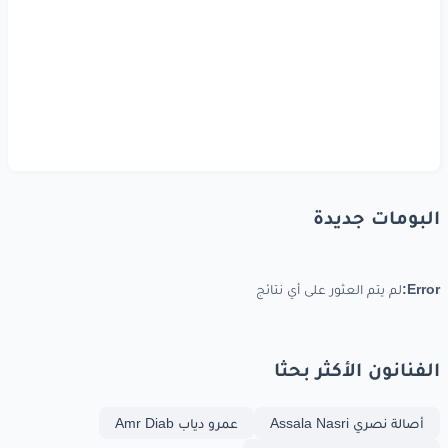
هختار
اللي
اشتاراني
مش
هتعلق
بحاجه
مكنتش
عشاني
وطول
ما احنا
عايشين
هنفضل
مستغربين
البومات جديدة
مش
عارفين
رايحين
لفين
ولا
عارفين
هتيجي
من
مين
Error:
لم يتم العثور على أي نتائج
استرها
معانا
يارب
الفنانون الأكثر بحثا
www.lyrics-arabic.com
أصالة نصري Assala Nasri
عمرو دياب Amr Diab