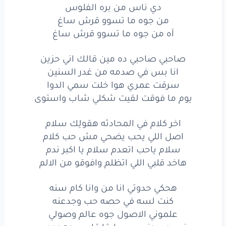
من يومين
كنت
شئ
دي ناس من بره الفلوس
من جوه ما تسوو قرش ساغ
والنهارده
بريئ
آه من جوه ما تسوو قرش ساغ
بس
بكره
في فكره
صاحبي صاحبي ده مين قالك اني حزين
انا بس في صدمه من غدر السنين
ان
هبقى
جريئ
سرقت عمري هوا خلت سمي الدوا
مش
هجلي
الكلام
يوم ما فوقت لقيت شكلي شاب واستوى
هبند
السلام
اخر كلام في المحادثه هقولِك سلام
اصل اللي يحب يضحي مش حب كلام
بكفايه
اللي عدا
سلام ياحب اتعدم سلام يا اكبر ندم
مع
ناس
بت
حرام
هاخد قلبي اللي اتظلم وافوقو من الالم
لو
في جهاز
كشف
هحكي حدوتي انا من وانا كام سنه
كنت لسه في حصه حب وجدعنه
عن
العقول
والدماغ
علموني الاصول جوه عالم وصولي