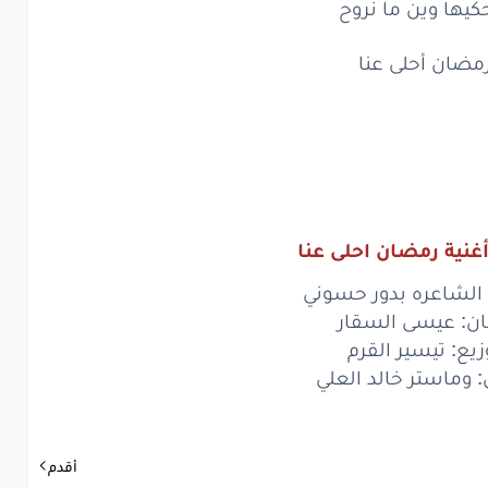
كيها وين ما نروح
ضان
أحلى
عنا
واء
العيلة
مضان أحلى عنا
جنة
صيل
ترد
الروح
ها
وين
ما نروح
ضان
أحلى
عنا
غنية رمضان احلى عنا
الشاعره بدور حسوني
www.lyrics-ara
ان: عيسى السقار
زيع: تيسير القرم
وماستر خالد العلي
أقدم