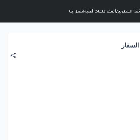
ئمة المطربين
أضف كلمات أغنية
اتصل بنا
السقار