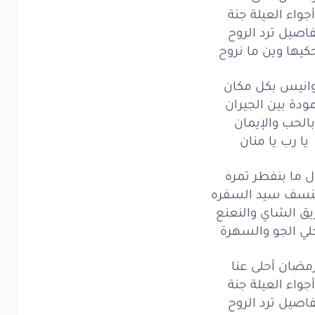
جواء العيلة جنة
نيس
بكل
مكان
اصيل ترد الروح
دة
بين
الجيران
كيها وين ما نروح
لحب
والإيمان
انيس بكل مكان
ودة بين الجيران
ا
رب
يا
منان
بالحب والإيمان
لحب
والإيمان
يا رب يا منان
ا
رب
يا
منان
ل ما بنفطر تمره
نسف سيد السفره
ما
بنفطر
تمره
يق الشاي والنعنع
لي الجو والسهرة
سف
سيد
السفره
ق
الشاي
والنعنع
مضان أحلى عنا
جواء العيلة جنة
ي
الجو
والسهرة
اصيل ترد الروح