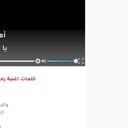
أه
يا
ش
والنا
الكل
كلمات اغنية رم
رم
وأج
والن
تفا
ال
ونحكي
ر