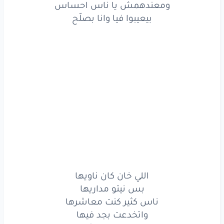
ومعندهمش يا ناس احساس
اللي
خان
كان
ناويها
بيعيبوا فيا وانا بصلّح
بس
نيتو
مداريها
ناس
كثير
كنت
معاشرها
واتخدعت
بجد
فيها
من
زمان
وقلبي
شاكك
انهم
مافيهمش
سالك
واللي
اديتهم
الأمان
كله
كان
عليا
ضاحك
اللي خان كان ناويها
بس نيتو مداريها
الشدة
مفيش
أحسن
منها
ناس كثير كنت معاشرها
كشفتلي
ناس
كانو
واتخدعت بجد فيها
في عنيا