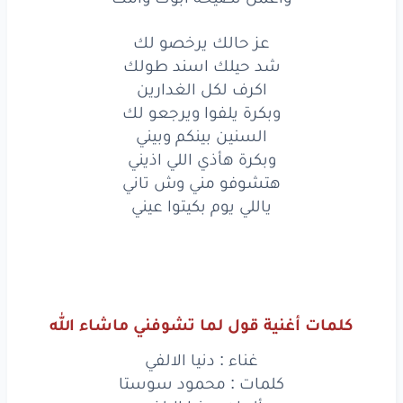
عز
حالك
يرخصو
لك
عز حالك يرخصو لك
شد
حيلك
اسند
طولك
شد حيلك اسند طولك
اكرف لكل الغدارين
اكرف
لكل
الغدارين
وبكرة يلفوا ويرجعو لك
وبكرة
يلفوا
ويرجعو
لك
السنين بينكم وبيني
وبكرة هأذي اللي اذيني
السنين
بينكم
وبيني
هتشوفو مني وش تاني
ياللي يوم بكيتوا عيني
وبكرة
هأذي
اللي اذيني
هتشوفو
مني
وش
تاني
ياللي
يوم
بكيتوا
عيني
كلمات أغنية قول لما تشوفني ماشاء الله
غناء : دنيا الالفي
www.lyrics-arabic.com
كلمات : محمود سوستا