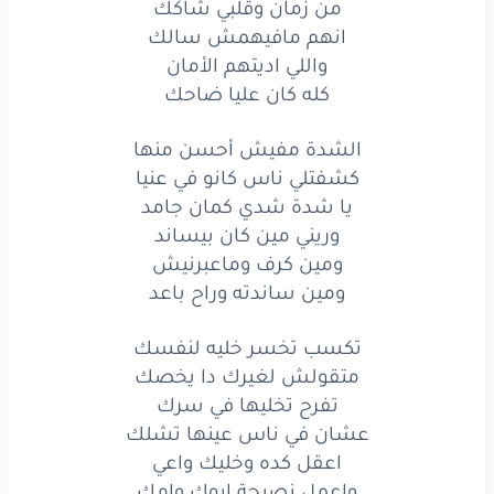
من زمان وقلبي شاكك
يا شدة
شدي
كمان
جامد
انهم مافيهمش سالك
واللي اديتهم الأمان
وريني
مين
كان
بيساند
كله كان عليا ضاحك
ومين
كرف
وماعبرنيش
الشدة مفيش أحسن منها
ومين
ساندته
وراح
باعد
كشفتلي ناس كانو في عنيا
يا شدة شدي كمان جامد
تكسب
تخسر
خليه
لنفسك
وريني مين كان بيساند
ومين كرف وماعبرنيش
متقولش
لغيرك
دا
يخصك
ومين ساندته وراح باعد
تفرح
تخليها
في سرك
تكسب تخسر خليه لنفسك
عشان
في ناس
عينها
تشلك
متقولش لغيرك دا يخصك
تفرح تخليها في سرك
اعقل
كده
وخليك
واعي
عشان في ناس عينها تشلك
اعقل كده وخليك واعي
واعمل
نصيحة
ابوك
وامك
واعمل نصيحة ابوك وامك