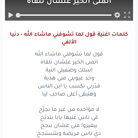
اتمنى
الخير
علشان
تلقاه
اسلك
وصفيلي
النية
وخد
عيويني
مني
هدية
كلمات اغنية قول لما تشوفني ماشاء الله - دنيا
قدّرني
تكسب
يا ابن
الناس
الألفي
وهتبقى
أغلى
صاحب
ليا
قول لما تشوفني ماشاء الله
اتمنى الخير علشان تلقاه
لا
مؤاخده
من
غير
ما نجرّح
اسلك وصفيلي النية
وخد عيويني مني هدية
في ناس
عنيها
يابا
بتدبّح
قدّرني تكسب يا ابن الناس
وهتبقى أغلى صاحب ليا
بيغيروا
مني
عشان
بنجح
دي
ناس
مريضة
وبتتسنجح
لا مؤاخده من غير ما نجرّح
في ناس عنيها يابا بتدبّح
ومعندهمش
يا ناس
احساس
بيغيروا مني عشان بنجح
دي ناس مريضة وبتتسنجح
بيعيبوا
فيا
وانا
بصلّح