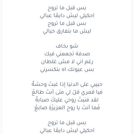
بس
قبل
ما تروح
بس قبل ما تروح
احكيلي ليش دايمًا عبالي
ليش
ما بتفارق
خيالي
بس قبل ما تروح
ليش ما بتفارق خيالي
مش
هنسى
بالأغاني
هنساكي
شو بخاف
بحد
تاني
صدفة تجمعني فيك
بفتكرها
كل
ثانية
رغم اني لا مش غلطان
بس عيونك اه بتكسرني
وعامل
فيها
ناسي
حبيبي على الدنيا إذا غبتَ وحشةٌ
يا ريت
بقى
تنساني
فيا قمري قلْ لي متى أنتَ طالعُ
ما تجيش
في يوم
عبالي
لقد فنيتْ روحي عليكَ صبابةً
فَما أنتَ يا روح العزيزَةِ صانِعُ
عمرك
ما ترجع
تاني
بس قبل ما تروح
وخد
الباب
وراك
احكيلي ليش دايمًا عبالي