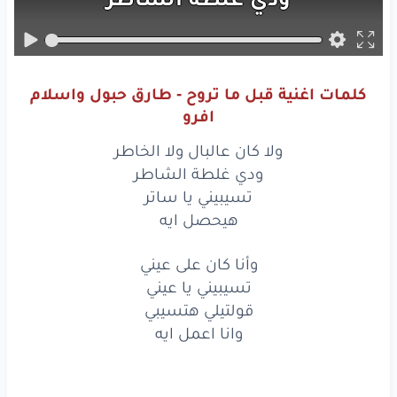
تسيبيني
يا ساتر
هيحصل
ايه
كلمات اغنية قبل ما تروح - طارق حبول واسلام
وأنا
كان
على
عيني
افرو
تسيبيني
يا
عيني
ولا كان عالبال ولا الخاطر
ودي غلطة الشاطر
قولتيلي
هتسيبي
تسيبيني يا ساتر
هيحصل ايه
وانا
اعمل
ايه
وأنا كان على عيني
بس
قبل
ما تروح
تسيبيني يا عيني
احكيلي
ليش
دايمًا
عبالي
قولتيلي هتسيبي
وانا اعمل ايه
بس
قبل
ما تروح
ليش
ما بتفارق
خيالي