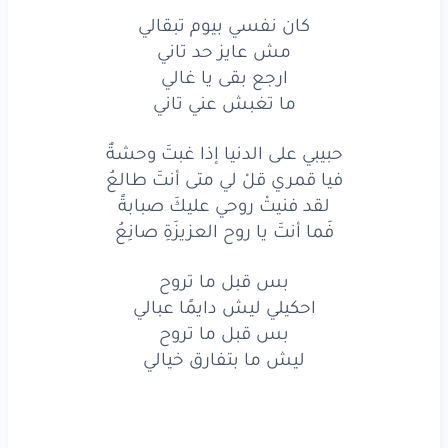
لقد
فنيتْ
روحي
عليكَ
صبابةً
كان نفسي بيوم تبقالي
فَما
أنتَ
يا روح
العزيزَةِ
صانِعُ
مش عايز حد تاني
ارجع بقى يا غالي
بس
قبل
ما تروح
ما تغبش عني تاني
احكيلي
ليش
دايمًا
عبالي
حبيبي على الدنيا إذا غبتَ وحشةٌ
فيا قمري قلْ لي متى أنتَ طالعُ
بس
قبل
ما تروح
لقد فنيتْ روحي عليكَ صبابةً
ليش
ما بتفارق
خيالي
فَما أنتَ يا روح العزيزَةِ صانِعُ
بس قبل ما تروح
احكيلي ليش دايمًا عبالي
www.lyrics-arabic.com
بس قبل ما تروح
ليش ما بتفارق خيالي