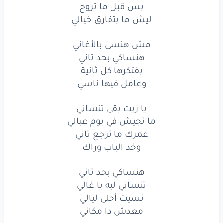
هنساكي
بحد
بس قبل ما تروح
تاني
ليش ما بتفارق خيالي
تنساني
ليه
يا غالي
مش هنسى بالأغاني
نسيت
أحلى
ليالي
هنساكي بحد تاني
بفتكرها كل ثانية
معدش
دا
مكاني
وعامل فيها ناسي
كان
نفسي
بيوم
تبقالي
يا ريت بقى تنساني
مش
عايز
حد
تاني
ما تجيش في يوم عبالي
عمرك ما ترجع تاني
ارجع
بقى
يا غالي
وخد الباب وراك
ما تغبش
عني
تاني
هنساكي بحد تاني
حبيبي
على
الدنيا
إذا
غبتَ
وحشةٌ
تنساني ليه يا غالي
نسيت أحلى ليالي
فيا
قمري
قلْ
لي
متى
أنتَ
طالعُ
معدش دا مكاني