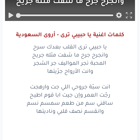
وانجرح
جرح
ما
شفت
مثله
جريح
المحبة
تجر
المواليف
جر
الشجر
وانت
الأرواح
جرّيتها
كلمات اغنية يا حبيبي ترى - أروى السعودية
يا حبيبي
ترى
القلب
بعدك
سرح
يا حبيبي ترى القلب بعدك سرح
وانجرح
جرح
ما
شفت
مثله
جريح
وانجرح جرح ما شفت مثله جريح
المحبة تجر المواليف جر الشجر
المحبة
تجر
المواليف
جر
الشجر
وانت الأرواح جرّيتها
وانت
الأرواح
جرّيتها
انت سبّة جروحي اللي جت وارهجت
رجّت العمر وإن جيت ابا قوم اطيح
انت
سبّة
جروحي
اللي جت
وارهجت
ساقني سم من طعم سمسم نسم
رجّت
العمر
وإن
جيت
ابا
قوم
اطيح
وانقسم نصف قلبي وناديتها
ساقني
سم
من
طعم
سمسم
نسم
وانقسم
نصف
قلبي
وناديتها