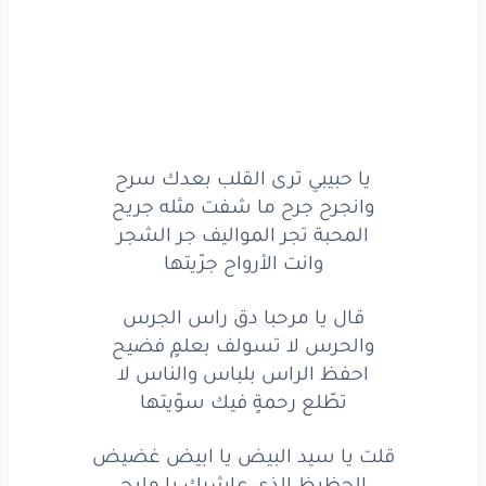
احفظ
الراس
بلباس
والناس
لا
تطّلع
رحمةٍ
فيك
سوّيتها
قال
يا
مرحبا
دق
راس
الجرس
والحرس
لا
تسولف
بعلمٍ
فضيح
يا حبيبي ترى القلب بعدك سرح
وانجرح جرح ما شفت مثله جريح
احفظ
الراس
بلباس
والناس
لا
المحبة تجر المواليف جر الشجر
وانت الأرواح جرّيتها
تطّلع
رحمةٍ
فيك
سوّيتها
قلت
يا
سيد
البيض
يا ابيض
غضيض
قال يا مرحبا دق راس الجرس
والحرس لا تسولف بعلمٍ فضيح
الحظيظ
الذي
عاشرك
يا مليح
احفظ الراس بلباس والناس لا
تطّلع رحمةٍ فيك سوّيتها
عشرتك
تنشري
بالذهب
يا ذهب
قلت يا سيد البيض يا ابيض غضيض
ذا
وذا
ذابت
الكبد
واوذيتها
الحظيظ الذي عاشرك يا مليح