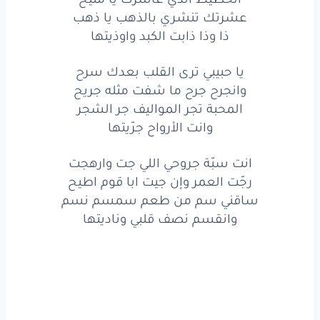
قلت
يا
سيد
البيض
يا ابيض
غضيض
عشرتك تنشري بالذهب يا ذهب
ذا وذا ذابت الكبد واوذيتها
الحظيظ
الذي
عاشرك
يا مليح
يا حبيبي ترى القلب بعدك سرح
عشرتك
تنشري
بالذهب
يا ذهب
وانجرح جرح ما شفت مثله جريح
ذا
وذا
ذابت
الكبد
واوذيتها
المحبة تجر المواليف جر الشجر
وانت الأرواح جرّيتها
يا حبيبي
ترى
القلب
بعدك
سرح
انت سبّة جروحي اللي جت وارهجت
وانجرح
جرح
ما
شفت
مثله
جريح
رجّت العمر وإن جيت ابا قوم اطيح
ساقني سم من طعم سمسم نسم
المحبة
تجر
المواليف
جر
الشجر
وانقسم نصف قلبي وناديتها
وانت
الأرواح
جرّيتها
انت
سبّة
جروحي
اللي جت
وارهجت
رجّت
العمر
وإن
جيت
ابا
قوم
اطيح