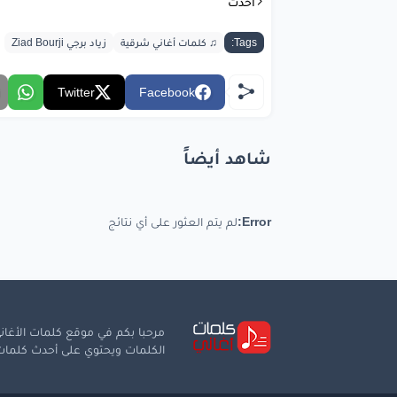
أحدث
وصلنا
عالمو
Tags:
♫ كلمات أغاني شرقية
زياد برجي Ziad Bourji
مابع
فلّت
عم
Twitter
Facebook
شاهد أيضاً
تواع
وصلنا
عالمو
Error:
لم يتم العثور على أي نتائج
مابع
فلّت
عم
مرحبا بكم في موقع كلمات الأغاني
الكلمات ويحتوي على أحدث كلمات ا
و