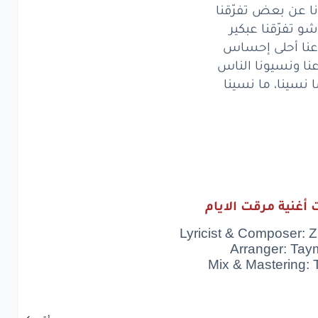
ا عن بعض تفرّقنا
سينا،
ما نسينا
و تفرّقنا عبكير
مرقت
الإيام
عنا أحلى إحساس
عنا ونسيونا الناس
لنا
نتلاقى
كتير
 نسينا، ما نسينا
عن
بعض
تفرّقنا
و
تفرّقنا
عبكير
ا
أحلى
إحساس
ونسيونا
الناس
 أغنية مرقت الايام
سينا،
ما نسينا
Lyricist & Composer: Z
Arranger: Tay
مرقت
الإيام
Mix & Mastering:
دنا
نتلاقى
نهار