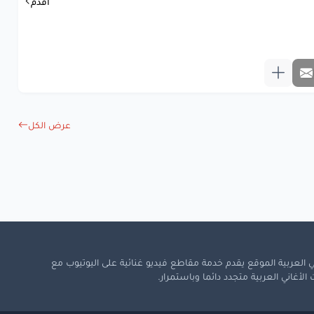
أقدم
عد
بعيونا
دمعة
حسّيتا
رف
وقتا
شو
صار
تبكي
لحقتا
عبَيتا
وما لقيتا
عرض الكل
دنا
نتلاقى
نهار
عد
بعيونا
دمعة
حسّيتا
رف
وقتا
شو
صار
تبكي
لحقتا
عبَيتا
وما لقيتا
 العربية الموقع يقدم خدمة مقاطع فيديو غنائية على اليوتيوب مع
لأغاني العربية متجدد دائما وباستمرار.
مرقت
الإيام