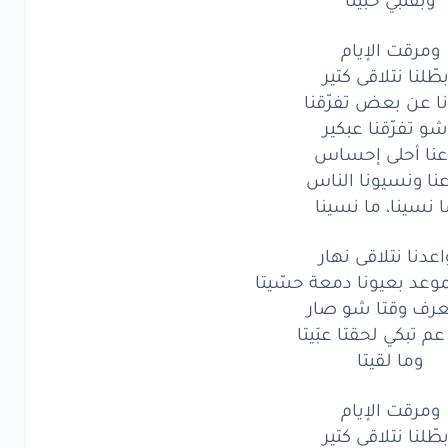
بّتني
وحبّيتا
ومرقت الإيام
ة
تعوّدنا
عبعض
طّلنا نتلاقى كتير
ا عن بعض تفرّقنا
لبا
خبّتني
أنا
و تفرّقنا عبكير
عنا أحلى إحساس
بقلبي
خبّيتا
عنا ونسيونا الناس
مرقت
الإيام
 نسينا، ما نسينا
لنا
نتلاقى
كتير
اعدنا نتلاقى نهار
وعد بعيونا دمعة حسّيتا
عن
بعض
تفرّقنا
عرف وقتا شو صار
و
تفرّقنا
عم تبكي لحقتا عبَيتا
عبكير
وما لقيتا
ا
أحلى
إحساس
ومرقت الإيام
ونسيونا
الناس
طّلنا نتلاقى كتير