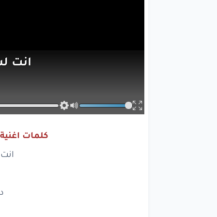
انت
ل
لا
ده 
كلمات اغنية 
ه
انت
انت
ل
د
لا