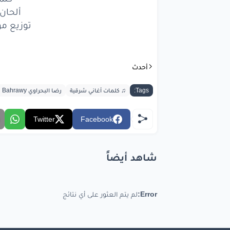
ألحان
كنت
بخا
توزيع م
لكن
ق
أحدث
عمره
ما
أن
Tags:
♫ كلمات أغاني شرقية
رضا البحراوي Reda El Bahrawy
آ
Twitter
Facebook
كنت
بخا
شاهد أيضاً
ل
عمره
ما
Error:
لم يتم العثور على أي نتائج
كنت
في 
كنت
في 