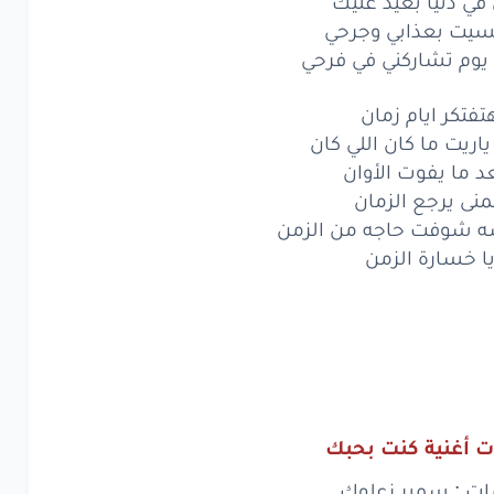
 في دنيا بعيد عليك
ايام
زمان
يا
زمان
سيت بعذابي وجرحي
ريت
ما كان
 يوم تشاركني في فرحي
اللي كان
ما يفوت
الأوان
تفتكر ايام زمان
اريت ما كان اللي كان
نى
يرجع
الزمان
د ما يفوت الأوان
منى يرجع الزمان
ما يفوت
الأوان
ه شوفت حاجه من الزمن
نى
يرجع
الزمان
ا خسارة الزمن
شوفت
حاجه
من الزمن
كنت
بحبك
ا
كنت
بحبك
كنت
بحبك
ت أغنية كنت بحبك
ات : سمير زعلوك