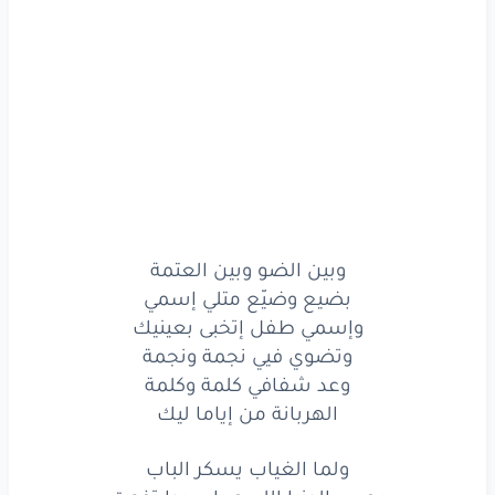
وتضوي
فيي
نجمة
ونجمة
وعد
شفافي
كلمة
وكلمة
الهربانة
من
إياما
ليك
ولما
الغياب
يسكر
الباب
بحس
الدنيا
اللي
ع بابي
بدا
تفوت
وبين الضو وبين العتمة
وبتشعل
فيا
وما تخلي
سكوت
بضيع وضيّع متلي إسمي
قلي
حبيبي
ليش
الموعد
ما
بينطرنا
وإسمي طفل إتخبى بعينيك
وتضوي فيي نجمة ونجمة
وبعده
حبيبي
بده
الموعد
يتذكرنا
وعد شفافي كلمة وكلمة
الهربانة من إياما ليك
أحلى
دنيا
اللي
نطرت
فينا
بره
ولما الغياب يسكر الباب
وبدا
تفوت
وأحلى
خبرية
كلها
سكوت