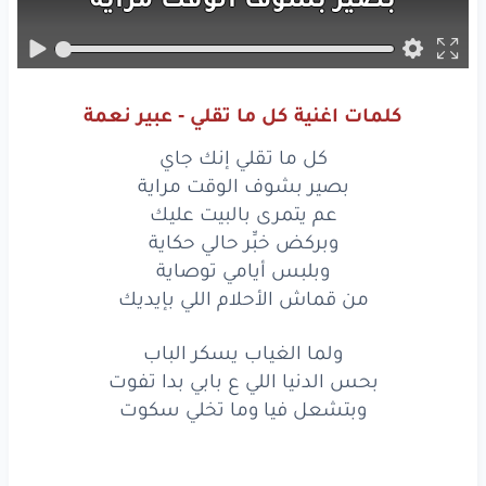
عم
يتمرى
بالبيت
عليك
وبركض
خبِّر
حالي
حكاية
كلمات اغنية كل ما تقلي - عبير نعمة
وبلبس
أيامي
توصاية
كل ما تقلي إنك جاي
من
قماش
الأحلام
اللي
بإيديك
بصير بشوف الوقت مراية
عم يتمرى بالبيت عليك
ولما
الغياب
يسكر
الباب
وبركض خبِّر حالي حكاية
وبلبس أيامي توصاية
بحس
الدنيا
اللي
ع بابي
بدا
تفوت
من قماش الأحلام اللي بإيديك
وبتشعل
فيا
وما تخلي
سكوت
ولما الغياب يسكر الباب
وبين
الضو
وبين
العتمة
بحس الدنيا اللي ع بابي بدا تفوت
وبتشعل فيا وما تخلي سكوت
بضيع
وضيّع
متلي
إسمي
وإسمي
طفل
إتخبى
بعينيك