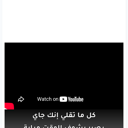
كل
ما تقلي
إنك
جاي
بصير
بشوف
الوقت
مراية