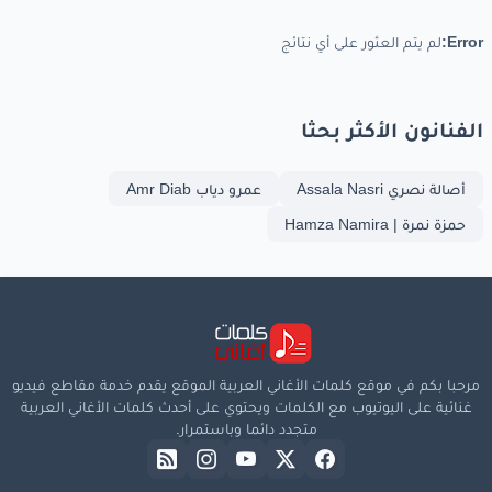
Error:
لم يتم العثور على أي نتائج
الفنانون الأكثر بحثا
أصالة نصري Assala Nasri
عمرو دياب Amr Diab
حمزة نمرة | Hamza Namira
مرحبا بكم في موقع كلمات الأغاني العربية الموقع يقدم خدمة مقاطع فيديو
غنائية على اليوتيوب مع الكلمات ويحتوي على أحدث كلمات الأغاني العربية
متجدد دائما وباستمرار.