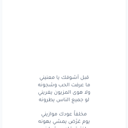
زينك
المجبول
مشقيني
لي
جمالك
نادراً
لونه
قبل
أشوفك
يا
معنيني
ما
عرفت
الحب
وشجونه
ولا
هوى
المزيون
يغريني
لو
جميع
الناس
يطرونه
قبل أشوفك يا معنيني
مخلفاً
عودك
موازيني
ما عرفت الحب وشجونه
ولا هوى المزيون يغريني
يوم
عَرّض
يمشي
بهونه
لو جميع الناس يطرونه
اخترق
قاصي
شرايني
مخلفاً عودك موازيني
يوم عَرّض يمشي بهونه
وانتزع
من
صدري
سكونه