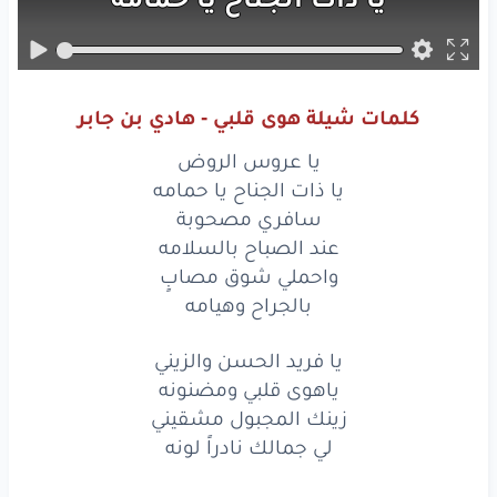
يا
عروس
الروض
يا
ذات
الجناح
يا حمامه
كلمات شيلة هوى قلبي - هادي بن جابر
سافري
مصحوبة
يا عروس الروض
عند
الصباح
بالسلامه
يا ذات الجناح يا حمامه
سافري مصحوبة
واحملي
شوق
مصابٍ
عند الصباح بالسلامه
واحملي شوق مصابٍ
بالجراح
وهيامه
بالجراح وهيامه
واحملي
شوق
مصابٍ
يا فريد الحسن والزيني
بالجراح
وهيامه
ياهوى قلبي ومضنونه
زينك المجبول مشقيني
يا
فريد
الحسن
والزيني
لي جمالك نادراً لونه
ياهوى
قلبي
ومضنونه