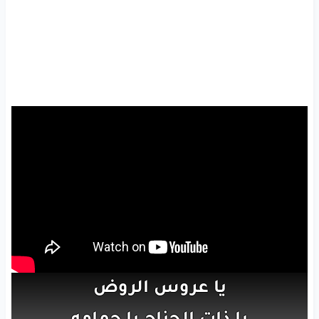
يا
عروس
الروض
يا
ذات
الجناح
يا حمامه