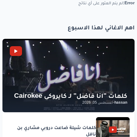
ويمطر
ويمطر
حنين
حب
وقلوب
Error:
لم يتم العثور على أي نتائج
ويمطر
حنين
حب
وقلوب
اهم الاغاني لهذا الاسبوع
والأمل
نظرة
عيونك
ولبسمتك
كل
الدروب
كل
الدروب
كل
الدروب
www.lyrics-arabic.com
hassan
-
أغسطس 05, 2026