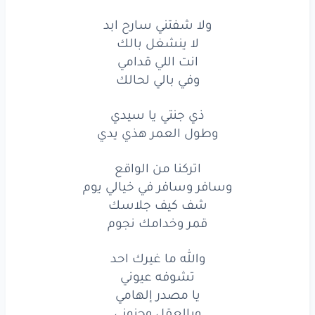
ولا
شفتني
سارح
ابد
ولا شفتني سارح ابد
لا ينشغل بالك
لا
ينشغل
بالك
انت اللي قدامي
وفي بالي لحالك
انت
اللي قدامي
ذي جنتي يا سيدي
وفي
بالي
لحالك
وطول العمر هذي يدي
ولا
شفتني
سارح
ابد
اتركنا من الواقع
لا
ينشغل
بالك
وسافر وسافر في خيالي يوم
شف كيف جلاسك
انت
اللي قدامي
قمر وخدامك نجوم
وفي
بالي
لحالك
والله ما غيرك احد
ذي
جنتي
يا سيدي
تشوفه عيوني
يا مصدر إلهامي
وطول
العمر
هذي
يدي
ويالعقل وجنوني