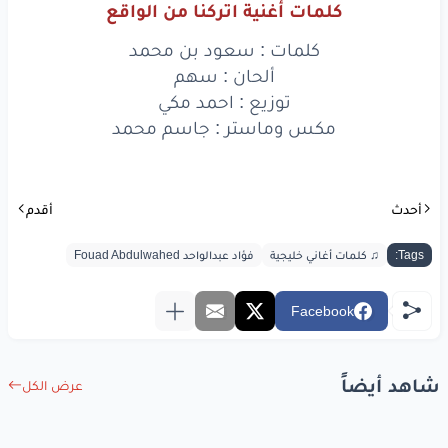
كلمات أغنية اتركنا من الواقع
يا
مصدر
إلهامي
كلمات : سعود بن محمد
ويالعقل
وجنوني
ألحان : سهم
توزيع : احمد مكي
انت
الامل
انت
الفضا
مكس وماستر : جاسم محمد
وما
فات
ماضي
وانتهى
اتركنا
من
الواقع
أحدث
أقدم
وسافر
في
خيالي
يوم
Tags:
♫ كلمات أغاني خليجية
فؤاد عبدالواحد Fouad Abdulwahed
شف
كيف
جلاسك
Facebook
قمر
وخدامك
نجوم
والارض
نبضٍ
من غلاك
شاهد أيضاً
عرض الكل
وفي السما
يبرق
هواك
هواك