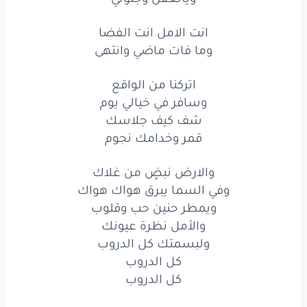
اتركنا
من
الواقع
انت الامل انت الفضا
وسافر
وسافر
في خيالي
يوم
وما فات ماضي وانتهى
شف
كيف
جلاسك
اتركنا من الواقع
وسافر في خيالي يوم
قمر
وخدامك
نجوم
شف كيف جلاسك
والله
ما
غيرك
قمر وخدامك نجوم
احد
تشوفه
عيوني
والارض نبضٍ من غلاك
وفي السما يبرق هواك هواك
يا
مصدر
إلهامي
ويمطر حنين حب وقلوب
والأمل نظرة عيونك
ويالعقل
وجنوني
ولبسمتك كل الدروب
والله
ما
غيرك
احد
كل الدروب
كل الدروب
تشوفه
عيوني