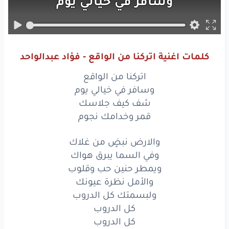
وسافر
في خيالي
يوم
شف
كيف
جلاسك
قمر
وخدامك
نجوم
كلمات اغنية اتركنا من الواقع - فؤاد عبدالواحد
والارض
نبضٍ
من غلاك
اتركنا من الواقع
وفي السما
يبرق
هواك
وسافر في خيالي يوم
شف كيف جلاسك
ويمطر
ويمطر
حنين
حب
وقلوب
قمر وخدامك نجوم
ويمطر
حنين
حب
وقلوب
والارض نبضٍ من غلاك
وفي السما يبرق هواك
والأمل
نظرة
عيونك
ويمطر حنين حب وقلوب
ولبسمتك
كل
الدروب
والأمل نظرة عيونك
ولبسمتك كل الدروب
كل
الدروب
كل الدروب
كل الدروب
كل
الدروب