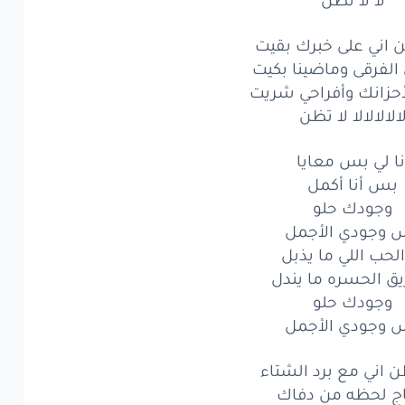
لا
لا
تظن
ن اني على خبرك بقيت
اني
مع
قطر
المطر
 الفرقى وماضينا بكيت
حزانك وأفراحي شريت
يحالفني
لقاك
الالالالا لا تظن
لا
لا
تظن
نا لي بس معايا
ني
على
خبرك
بقيت
بس أنا أكمل
وجودك حلو
فرقى
وماضينا
بكيت
 وجودي الأجمل
 الحب اللي ما يذبل
زانك
وأفراحي
شريت
ق الحسره ما يندل
الالالا
لا
وجودك حلو
تظن
 وجودي الأجمل
ني
على
خبرك
بقيت
ن اني مع برد الشتاء
فرقى
وماضينا
بكيت
اج لحظه من دفاك