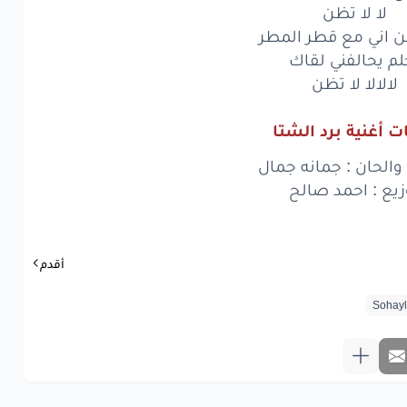
لا لا تظن
زانك
وأفراحي
شريت
ن اني مع قطر المطر
الالالا
لا
تظن
لم يحالفني لقاك
لالالا لا تظن
لي
بس
معايا
ت أغنية برد الشتا
س
أنا
أكمل
والحان : جمانه جمال
جودك
حلو
زيع : احمد صالح
وجودي
الأجمل
حب
اللي
ما يذبل
أقدم
الحسره
ما
يندل
جودك
حلو
وجودي
الأجمل