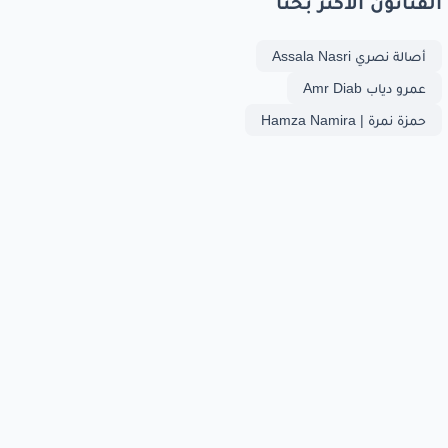
الفنانون الأكثر بحثا
أصالة نصري Assala Nasri
عمرو دياب Amr Diab
حمزة نمرة | Hamza Namira