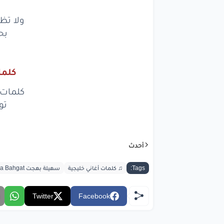
بعتك
لأح
ولا تظ
لال
بح
أنا
كلما
ب
كلمات 
و
تو
بس
أنا
ال
أحدث
وطريق
Tags:
♫ كلمات أغاني خليجية
سهيلة بهجت Sohayla Bahgat
و
Twitter
Facebook
بس