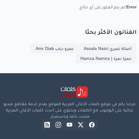
Error:
لم يتم العثور على أي نتائج
الفنانون الأكثر بحثا
أصالة نصري Assala Nasri
عمرو دياب Amr Diab
حمزة نمرة | Hamza Namira
مرحبا بكم في موقع كلمات الأغاني العربية الموقع يقدم خدمة مقاطع فيديو
غنائية على اليوتيوب مع الكلمات ويحتوي على أحدث كلمات الأغاني العربية
متجدد دائما وباستمرار.