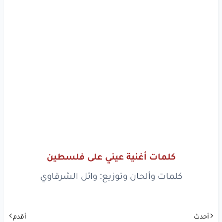
لوَّح
بيدينو
لوَّح
بيدينو
هالفلسطيني
ويسعدلي
عينو
بالساحه
هينا
بالساحه
هينا
فلسطينية
وما
حدا
زينا
عيني
على
فلسطين
فلسطين
فلسطين
عيني
على
فلسطين
كلمات أغنية عيني على فلسطين
نضرب
إلها
التحية
كلمات وألحان وتوزيع: وائل الشرقاوي
فلسطينية
الله
عليكو
محلا
الكوفية
تقدح
بيديكو
أحدث
أقدم