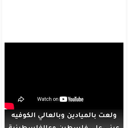
ولعت
بالميادين
وبالعالي
الكوفيه
عيني
على
فلسطين
وعالفلسطينية