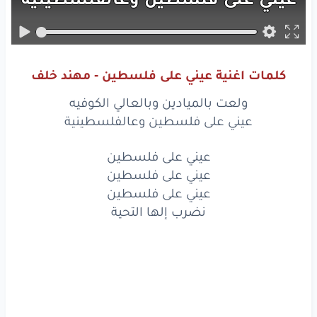
ولعت
بالميادين
وبالعالي
الكوفيه
عيني
على
فلسطين
وعالفلسطينية
كلمات اغنية عيني على فلسطين - مهند خلف
عيني
على
فلسطين
ولعت بالميادين وبالعالي الكوفيه
عيني
على
فلسطين
عيني على فلسطين وعالفلسطينية
عيني
على
فلسطين
عيني على فلسطين
عيني على فلسطين
نضرب
إلها
التحية
عيني على فلسطين
نضرب إلها التحية
ولعت
ولعت
عيني
على
فلسطين
ولعت
هبت
النار
والساحه
ولعانه
داري
يا أغلى
دار
راياتك
عليانه