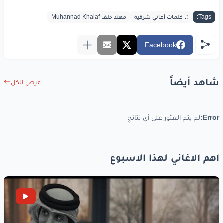
فلسطينية
الله
عليكو
Tags:
♫ كلمات أغاني شرقية
مهند خلف Muhannad Khalaf
محلا
الكوفية
تقدح
بيديكو
لوَّح
Facebook
بيدينو
لوَّح
بيدينو
هالفلسطيني
يسعدلي
عينو
شاهد أيضاً
عرض الكل
لوَّح
بيدينو
لوَّح
بيدينو
هالفلسطيني
ويسعدلي
عينو
Error:
لم يتم العثور على أي نتائج
www.lyrics-arabic.com
اهم الاغاني لهذا الاسبوع