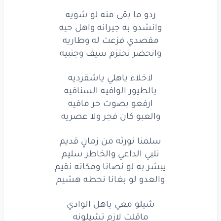
شيلو
معي
زين
الانشادي
ردو ما بقى منه لو شويه
وانشدو به جيرانه واهل حيه
خويكم
لا تخلونه
مقصدي فزعت له وطاريه
وانحضر نحتزم سيف وجنبيه
النار
في الصدر
وقادي
قلب
العناء
يبست
لاخلاء ياهلي ياشقرديه
غصونه
يالطيور الوافيه السنافيه
ياهيه
يا سارق
فوادي
ارفعو بصوت حر مافيه
والعبو كان فجر ولا عصريه
عندك
أمانه
تردونه
سلمنا نورثه من زمانٍ قديم
العبو
جعل
ما يلعب
احد
نلبي الداعي والخاطر سليم
محزمن
لي
يا وجيه
السعد
يبشر به لو نصانا ومكانه نقيم
والعدو لو بغانا نحطه هشيم
مقدمن
لي
لاترجي
من جحد
شيلو معي ياهل الوادي
لأقامت
ألهيه
محد
منا
قعد
ماقلت لازم تشيلونه