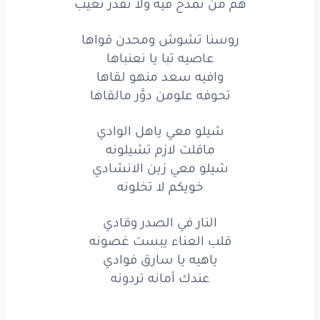
هم من تمدح فيه ولا تقدر تعيب
ماقلت
لازم
تشيلونه
شيلو
معي
زين
الانشادي
روسنا تشوش ومحدن قواها
عاصيه تبا يا نعنباها
خويكم
لا تخلونه
وافيه سعد منهو لقاها
تحوفه علومن دوَّر مالقاها
النار
في الصدر
وقادي
شيلو معي ياهل الوادي
قلب
العناء
يبست
غصونه
ماقلت لازم تشيلونه
ياهيه
يا سارق
فوادي
شيلو معي زين الانشادي
خويكم لا تخلونه
عندك
أمانه
تردونه
النار في الصدر وقادي
قلب العناء يبست غصونه
www.lyrics-arabic.com
ياهيه يا سارق فوادي
عندك أمانه تردونه