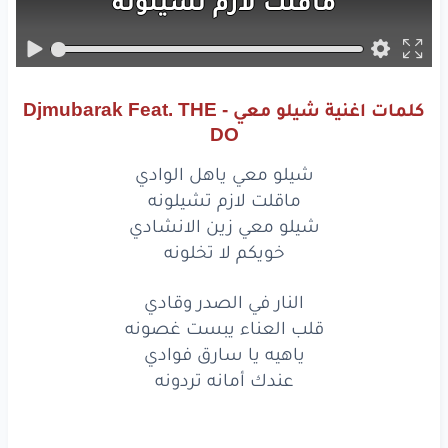
ماقلت
لازم
تشيلونه
شيلو
معي
زين
الانشادي
خويكم
لا تخلونه
كلمات اغنية شيلو معي - Djmubarak Feat. THE
النار
في الصدر
وقادي
DO
قلب
العناء
يبست
غصونه
شيلو معي ياهل الوادي
ماقلت لازم تشيلونه
ياهيه
يا سارق
فوادي
شيلو معي زين الانشادي
خويكم لا تخلونه
عندك
أمانه
تردونه
النار في الصدر وقادي
ردو
ما بقى
منه
لو
شويه
قلب العناء يبست غصونه
وانشدو
به
جيرانه
واهل
حيه
ياهيه يا سارق فوادي
عندك أمانه تردونه
مقصدي
فزعت
له
وطاريه
وانحضر
نحتزم
سيف
وجنبيه