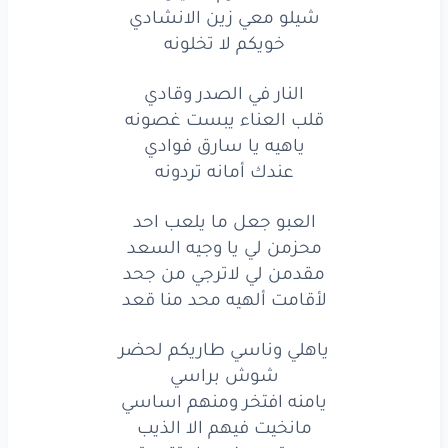
ياهلي
وناسي
طاريكم
شيلو معي زين الانشادي
لحضر
خويكم لا تخلونه
شوش
براسي
النار في الصدر وقادي
يامنه
افتخر
ومنهم
اساسي
قلب العناء يبست غصونه
ياهيه يا سارق فوادي
مانخيت
فيهم
الا
الذيب
عندك أمانه تردونه
هم
من تمدح
فيه
ولا
تقدر
تعيب
العبو جعل ما يلعب احد
روسنا
تشوش
ومحدن
قواها
محزمن لي يا وجيه السعد
مقدمن لي لاترجي من جحد
عاصيه
تبا
يا نعنباها
لأقامت ألهيه محد منا قعد
وافيه
سعد
منهو
لقاها
ياهلي وناسي طاريكم لحضر
تحوفه
علومن
دوَّر
مالقاها
شوش براسي
يامنه افتخر ومنهم اساسي
شيلو
معي
ياهل
الوادي
مانخيت فيهم الا الذيب