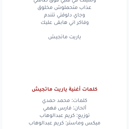
بيبعد
بس
مبيرجعش
عذاب متحملوش مخلوق
رمتني
في عز
ما أنا
عايزك
وجاي دلوقتي تتندم
وفاكر اني هابقى عليك
وبعت
وهونت
عادي
عليك
ياريت ماتجيش
سنين
مستحمل
القسوة
وأقول
معلش
بكره
يفوق
وشيلت
في قلبي
فوق
طاقتي
عذاب
متحملوش
مخلوق
وجاي
دلوقتي
تتندم
كلمات أغنية ياريت ماتجيش
كلمات: محمد حمدي
وفاكر
اني
هابقى
عليك
ألحان: فارس فهمي
ياريت
ماتجي
ش
توزيع: كريم عبدالوهاب
ميكس وماستر: كريم عبدالوهاب