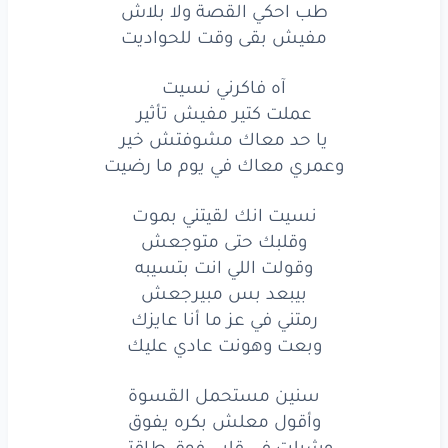
لا
انسى
ده قلبي
مابينساش
طب احكي القصة ولا بلاش
مفيش بقى وقت للحواديت
طب
احكي
القصة
ولا
بلاش
آه فاكرني نسيت
مفيش
بقى
وقت
للحواديت
عملت كتير مفيش تأثير
آه
فاكرني
نسيت
يا حد معاك مشوفتش خير
وعمري معاك في يوم ما رضيت
عملت
كتير
مفيش
تأثير
نسيت انك لقيتني بموت
يا حد
معاك
مشوفتش
خير
وقلبك حتى متوجعش
وقولت اللي انت بتسيبه
وعمري
معاك
في يوم
ما رضيت
بيبعد بس مبيرجعش
نسيت
انك
لقيتني
بموت
رمتني في عز ما أنا عايزك
وبعت وهونت عادي عليك
وقلبك
حتى
متوجعش
سنين مستحمل القسوة
وقولت
اللي انت
بتسيبه
وأقول معلش بكره يفوق
وشيلت في قلبي فوق طاقتي