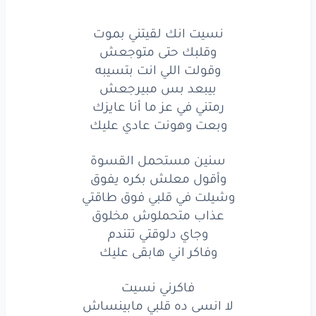
بيبعد
بس
مبيرجعش
نسيت انك لقيتني بموت
رمتني
في عز
ما أنا
عايزك
وقلبك حتى متوجعش
وقولت اللي انت بتسيبه
وبعت
وهونت
عادي
عليك
بيبعد بس مبيرجعش
سنين
مستحمل
القسوة
رمتني في عز ما أنا عايزك
وبعت وهونت عادي عليك
وأقول
معلش
بكره
يفوق
سنين مستحمل القسوة
وشيلت
في قلبي
فوق
طاقتي
وأقول معلش بكره يفوق
عذاب
متحملوش
مخلوق
وشيلت في قلبي فوق طاقتي
عذاب متحملوش مخلوق
وجاي
دلوقتي
تتندم
وجاي دلوقتي تتندم
وفاكر اني هابقى عليك
وفاكر
اني
هابقى
عليك
فاكرني نسيت
فاكرني
نسيت
لا انسى ده قلبي مابينساش