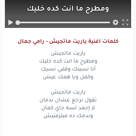
ومطرح
ما انت
كده
خليك
أنا
نسيتك
وقلبي
نسيك
وكمل
ويا
همك
عيش
كلمات اغنية ياريت ماتجيش - رامي جمال
ياريت
ماتجيش
ياريت ماتجيش
تقول
نرجع
عشان
ندمان
ومطرح ما انت كده خليك
أنا نسيتك وقلبي نسيك
لا
إجمد
لسه
جاي
كمان
وكمل ويا همك عيش
وندمك
ده
ميلزمنيش
ياريت ماتجيش
تقول نرجع عشان ندمان
نسيت
انك
لقيتني
بموت
لا إجمد لسه جاي كمان
وقلبك
حتى
متوجعش
وندمك ده ميلزمنيش
وقولت
اللي انت
بتسيبه