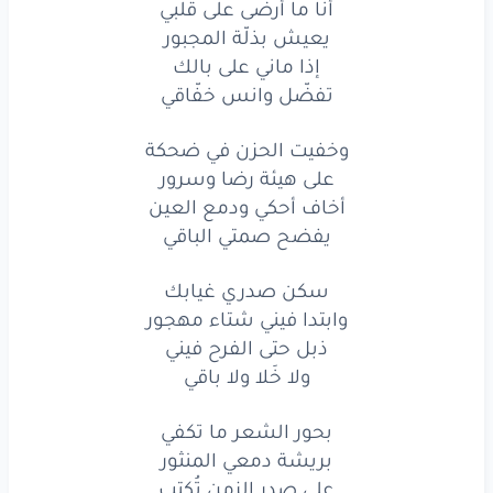
أنا ما أرضى على قلبي
قبل
ما تحلّ
بي
ناره
يعيش بذلّة المجبور
إذا ماني على بالك
وتحرق
جمّة
أوراقي
تفضّل وانس خفّاقي
وتحرق
جمّة
أوراقي
وخفيت الحزن في ضحكة
أنا
ما أرضى
على
قلبي
على هيئة رضا وسرور
أخاف أحكي ودمع العين
يعيش
بذلّة
المجبور
يفضح صمتي الباقي
إذا
ماني
على
بالك
سكن صدري غيابك
تفضّل
وانس
خفّاقي
وابتدا فيني شتاء مهجور
ذبل حتى الفرح فيني
وخفيت
الحزن
في
ضحكة
ولا خَلا ولا باقي
على
هيئة
رضا
وسرور
بحور الشعر ما تكفي
بريشة دمعي المنثور
أخاف
أحكي
ودمع
العين
على صدر الزمن تُكتب