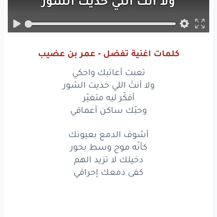
ولا
أنتَ
اللي
خذيت
الشور
أفكّر
ليه
متغيّر
وحبّك
ساكن
أعماقي
كلمات اغنية تفضل - عمر بن عضيب
أشوف
الدمع
بعيونك
تعبت أعاتبك واحكي
كأنّه
موج
وسط
بحور
ولا أنتَ اللي خذيت الشور
أفكّر ليه متغيّر
دخيلك
لا
تزيد
الهم
وحبّك ساكن أعماقي
كفى
دمعك
إحراقي
أشوف الدمع بعيونك
كأنّه موج وسط بحور
عرفت
إن
الهوى
دربه
دخيلك لا تزيد الهم
صعيب
وما
له
المقدور
كفى دمعك إحراقي
وأنا
لي
من
محاذيره
ثمن
من سهر
وإرهاقي