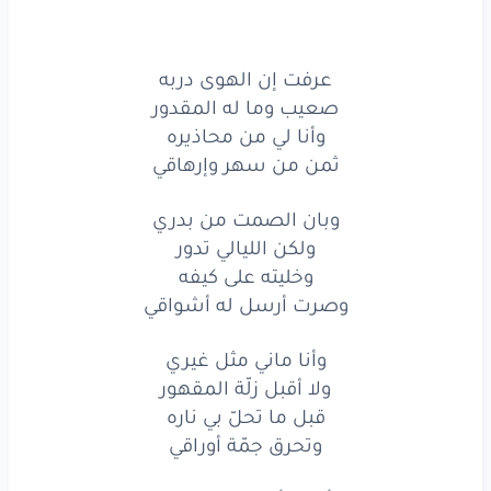
وبان
الصمت
من
بدري
عرفت إن الهوى دربه
ولكن
الليالي
تدور
صعيب وما له المقدور
وخليته
على
كيفه
وأنا لي من محاذيره
ثمن من سهر وإرهاقي
وصرت
أرسل
له
أشواقي
وبان الصمت من بدري
وأنا
ماني
مثل
غيري
ولكن الليالي تدور
وخليته على كيفه
ولا
أقبل
زلّة
المقهور
وصرت أرسل له أشواقي
قبل
ما تحلّ
بي
ناره
وأنا ماني مثل غيري
وتحرق
جمّة
أوراقي
ولا أقبل زلّة المقهور
قبل ما تحلّ بي ناره
وأنا
ماني
مثل
غيري
وتحرق جمّة أوراقي
ولا
أقبل
زلّة
المقهور