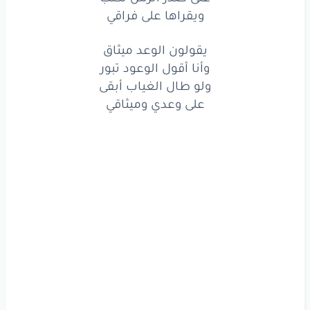
يفضح
صمتي
الباقي
ويقراها على فراقي
سكن
صدري
غيابك
يقولون الوعد ميثاق
وأنا أقول الوعود تبور
وابتدا
فيني
شتاء
مهجور
ولو طال الغياب أبقى
ذبل
حتى
الفرح
فيني
على وعدي وميثاقي
ولا
خَلا
ولا
باقي
بحور
الشعر
ما تكفي
بريشة
دمعي
المنثور
على
صدر
الزمن
تُكتب
ويقراها
على
فراقي
يقولون
الوعد
ميثاق