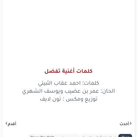
وأنا
أقول
الوعود
تبور
ولو
طال
الغياب
أبقى
على
وعدي
وميثاقي
يقولون
الوعد
ميثاق
وأنا
أقول
الوعود
تبور
ولو
طال
الغياب
أبقى
كلمات أغنية تفضل
كلمات: احمد عقاب الثبيتي
على
وعدي
وميثاقي
الحان: عمر بن عضيب ويوسف الشهري
على
وعدي
وميثاقي
توزيع ومكس : تون لايف
www.lyrics-arabic.com
أحدث
أقدم