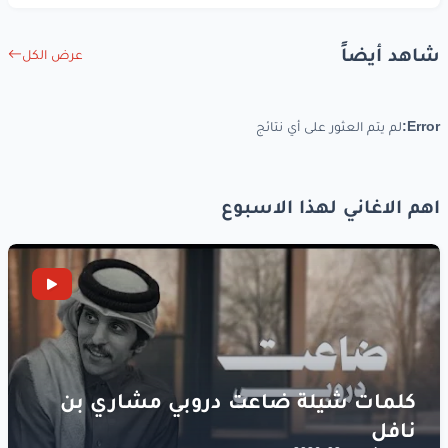
دونك
كل شي
غربة
ما بيعرفني
قلبي
شاهد أيضاً
عرض الكل
بيطلع
عمري
كذبة
Error:
لم يتم العثور على أي نتائج
وبياكلني
التعب
دونك
كل شي
غربة
اهم الاغاني لهذا الاسبوع
ما بيعرفني
قلبي
بيطلع
عمري
كذبة
وبياكلني
التعب
شو
بعمل
بالدنيي
بلاك
بحطّا
عَ
جنب