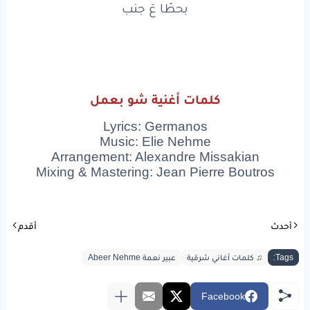
بحطّا عَ جنب
وبتنطر
كل
ما بتأخر
لا بتتعب
مني
ولا
بتضجر
مليان
بورد
الأحلام
كلمات أغنية شو بعمل
لا لوم
ولا
عتب
Lyrics: Germanos
شو
بعمل
بالدنيي
بلاك
Music: Elie Nehme
Arrangement: Alexandre Missakian
بحطّا
عَ
جنب
Mixing & Mastering: Jean Pierre Boutros
شو
بعمل
بالدنيي
بلاك
بحطّا
عَ
جنب
أحدث
أقدم
من يوم
ال غطّاني
هواك
Tags:
♫ كلمات أغاني شرقية
عبير نعمة Abeer Nehme
بطير
بلا
سبب
Facebook