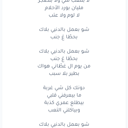
حملت
همومي
عنّي
وأكتر
مليان بورد الأحلام
لا لوم ولا عتب
فوقا
حملت
الإيام
شو بعمل بالدنيي بلاك
كل
ما بغفى
كل
ما بتسهر
بحطّا عَ جنب
ع أحلامي
تَنام
شو بعمل بالدنيي بلاك
وبتنطر
كل
ما بتأخر
بحطّا عَ جنب
من يوم ال غطّاني هواك
لا بتتعب
مني
ولا
بتضجر
بطير بلا سبب
وبتنطر
كل
ما بتأخر
دونك كل شي غربة
لا بتتعب
مني
ولا
بتضجر
ما بيعرفني قلبي
بيطلع عمري كذبة
وبتنطر
كل
ما بتأخر
وبياكلني التعب
لا بتتعب
مني
ولا
بتضجر
شو بعمل بالدنيي بلاك