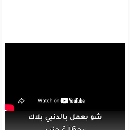
شو
بعمل
بالدنيي
بلاك
بحطّا
عَ
جنب