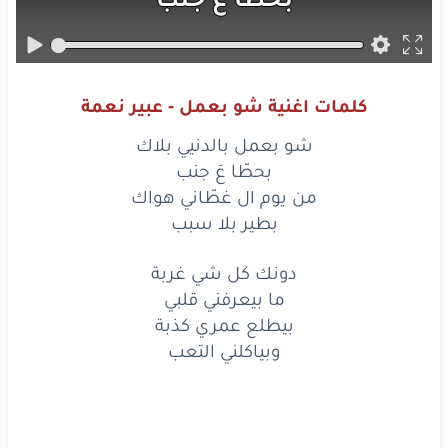
من يوم
ال غطّاني
هواك
بطير
بلا
سبب
كلمات اغنية شو بعمل - عبير نعمة
شو
بعمل
بالدنيي
بلاك
شو بعمل بالدنيي بلاك
بحطّا
عَ
جنب
بحطّا عَ جنب
من يوم ال غطّاني هواك
من يوم
ال غطّاني
هواك
بطير بلا سبب
بطير
بلا
سبب
دونك كل شي غربة
ما بيعرفني قلبي
دونك
كل شي
غربة
بيطلع عمري كذبة
ما بيعرفني
قلبي
وبياكلني التعب
بيطلع
عمري
كذبة
وبياكلني
التعب