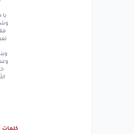
قتلت
يا 
اللي
ح
وشك
جاء
فق
تعب
كل
وين
كيف
وعد
كل
خل
الل
يا ط
وشكي
فقد
تعبت
كلمات أ