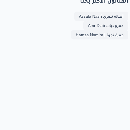
الفنانون الأكثر بحثا
أصالة نصري Assala Nasri
عمرو دياب Amr Diab
حمزة نمرة | Hamza Namira