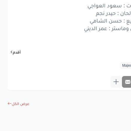
ووين
التضحيات
ت : سعود العواجي
لحان : حيدر نجم
ووعودك
شتات
يع : حسن الشامي
ت
عيني
ما
تبات
استر : عمر الديني
ا يسامح
غلا
ك
أقدم
www.lyrics-ara
عرض الكل