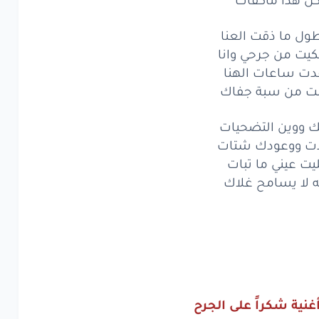
فيني
الاهتمام
طول ما ذقت العنا
صل
منك
حرام
يت من جرحي وانا
من
يمك
تعب
دت ساعات الهنا
ت من سبة جفاك
ما
قلته
كذب
ك ووين التضحيات
قلت
انك
تحب
ت ووعودك شتات
هذا
يت عيني ما تبات
ماكفاك
ه لا يسامح غلاك
ول
ما ذقت
العنا
ت
من
جرحي
وانا
ت
ساعات
الهنا
من
سبة
جفاك
غنية شكراً على الجرح