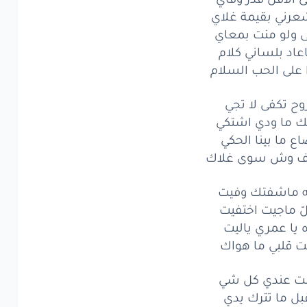
عرني بقيمة غلاي
لى
الحب
السلام
 ولو منت بمعاي
تكفى
لا
تجي
عاد بلساني كلام
 على الحب السلام
ما
ودي
اشتكي
وح تكفى لا تجي
ما
بينا
الحكي
ك ما ودي اشتكي
وش
سوى
غلاك
ع ما بينا الحكي
 وش سوى غلاك
اشفتك
وفيت
ه ماشفتك وفيت
اجيت
اختفيت
ّ ماجيت اختفيت
ه يا عمري ياليت
ا عمري
ياليت
ت قلبي ما هواك
قلبي
ما هواك
ت عندي كل شي
عندي
كل
شي
بل ما تترك يدي