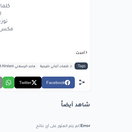
وينك
كلما
ا
وعدت
توز
خلي
مكس وم
الله
ل
أحدث
bic.com
Tags:
♫ كلمات أغاني خليجية
ماجد الرسلاني Majed Alrslani
Twitter
Facebook
شاهد أيضاً
Error:
لم يتم العثور على أي نتائج