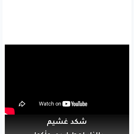
شكد
غشيم