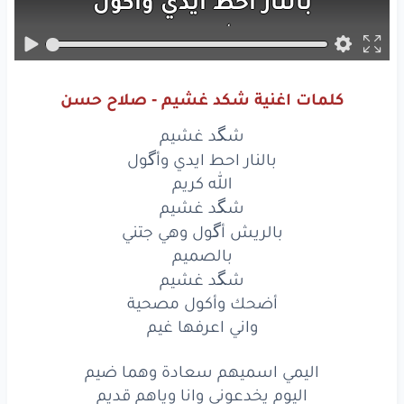
بالنار
احط
ايدي
وأكول
الله
كريم
شكد
غشيم
كلمات اغنية شكد غشيم - صلاح حسن
بالريش
أكول
وهي
جتني
شگد غشيم
بالصميم
بالنار احط ايدي وأگول
الله كريم
شكد
غشيم
شگد غشيم
بالريش أگول وهي جتني
أضحك
وأكول
مصحية
بالصميم
واني
اعرفها
غيم
شگد غشيم
أضحك وأكول مصحية
اليمي
اسميهم
سعادة
وهما
ضيم
واني اعرفها غيم
اليوم
يخدعوني
وانا
وياهم
قديم
اليمي اسميهم سعادة وهما ضيم
واني
واحد
اليوم يخدعوني وانا وياهم قديم