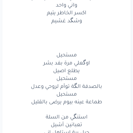
واني واحد
اكسر
الخاطر
يتيم
اكسر الخاطر يتيم
وشگد غشيم
وشكد
غشيم
مستحيل
اوكعلي
مرة
بفد
بشر
مستحيل
يطلع
اصيل
اوگعلي مرة بفد بشر
يطلع اصيل
مستحيل
مستحيل
بالصدفة الگة توأم لروحي وعدل
بالصدفة
الكة
توأم
لروحي
وعدل
مستحيل
مستحيل
طماعة عينه بيوم يرضى بالقليل
طماعة
عينه
بيوم
يرضى
بالقليل
استنگي من السلة
تعبانين أشيل
استنكي
من
السلة
حيل بية استاهل اني