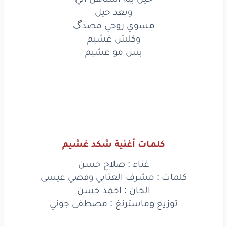
وبعد حيل
تعبانين
أشيل
مسوي روحي مصدگ
حيل
بية
استاهل
اني
وكلش غشيم
بس مو غشيم
وبعد
حيل
مسوي
روحي
مصدك
وكلش
غشيم
بس
مو
غشيم
كلمات أغنية شكد غشيم
غناء : صلاح حسن
www.lyrics-arabic.com
كلمات : مشرف العتابي وقصي عيسى
الحان : احمد حسن
توزيع وماسترنغ : مصطفى جوني