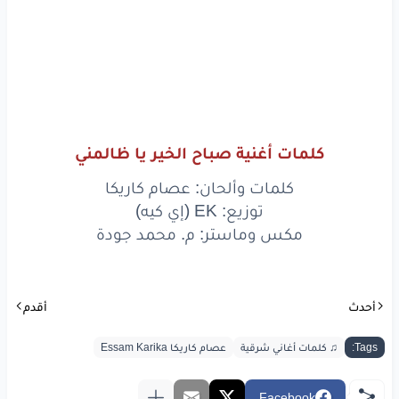
انت
محدش
علمك
ازاي
يجيلك
نوم
وانت
مجرّح
حبايبك
وساقيهم
ويل
وآه
كلمات أغنية صباح الخير يا ظالمني
يا جارحني
كل
يوم
كلمات وألحان: عصام كاريكا
توزيع: EK (إي كيه)
يا جارحني
كل
يوم
مكس وماستر: م. محمد جودة
وقلبي
ساكت
وسايبك
روح
منك
لله
أحدث
أقدم
Tags:
♫ كلمات أغاني شرقية
عصام كاريكا Essam Karika
www.lyrics-arabic.com
Facebook