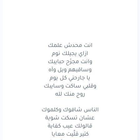
وانت
مجرّح
حبايبك
وساقيهم
ويل
وآه
يا جارحني
كل
يوم
انت محدش علمك
يا جارحني
كل
يوم
ازاي يجيلك نوم
وانت مجرّح حبايبك
وقلبي
ساكت
وسايبك
وساقيهم ويل وآه
يا جارحني كل يوم
روح
منك
لله
وقلبي ساكت وسايبك
الناس
شافوك
وكلموك
روح منك لله
عشان
تسكت
شوية
الناس شافوك وكلموك
عشان تسكت شوية
قالولك
عيب
كفاية
قالولك عيب كفاية
كتير قلِّيت معايا
كتير
قلِّيت
معايا