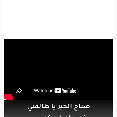
صباح
الخير
يا ظالمني