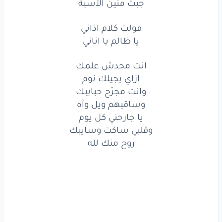
جبت منين الأسية
جبت
منين
الأسية
قولت كلام اذاني
الناس
شافوك
وكلموك
يا ظالم يا اناني
عشان
تسكت
شوية
انت محدش علمك
قالولك
عيب
كفاية
ازاي يجيلك نوم
وانت مجرّح حبايبك
كتير
قلِّيت
معايا
وساقيهم ويل وآه
يا جارحني كل يوم
جبت
منين
الأسية
وقلبي ساكت وسايبك
روح منك لله
قولت
كلام
اذاني
يا ظالم
يا
اناني
قولت
كلام
اذاني
يا ظالم
يا
اناني