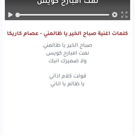
نمت
امبارح
كويس
ولا
ضميرك
انبك
صباح
الخير
يا ظالمني
كلمات اغنية صباح الخير يا ظالمني - عصام كاريكا
نمت
امبارح
كويس
صباح الخير يا ظالمني
ولا
ضميرك
انبك
نمت امبارح كويس
ولا ضميرك انبك
قولت
كلام
اذاني
قولت كلام اذاني
يا ظالم
يا
اناني
يا ظالم يا اناني
قولت
كلام
اذاني
يا ظالم
يا
اناني
انت
محدش
علمك
ازاي
يجيلك
نوم