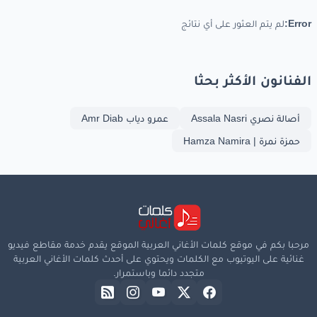
Error:
لم يتم العثور على أي نتائج
الفنانون الأكثر بحثا
أصالة نصري Assala Nasri
عمرو دياب Amr Diab
حمزة نمرة | Hamza Namira
مرحبا بكم في موقع كلمات الأغاني العربية الموقع يقدم خدمة مقاطع فيديو
غنائية على اليوتيوب مع الكلمات ويحتوي على أحدث كلمات الأغاني العربية
متجدد دائما وباستمرار.