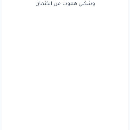
وشكلي هموت من الكتمان
صباحكوا
بلون
قلوبكوا
الطين
يا حودين
يا ولاد
الخاينين
تخونوا
اللي
في يوم
شالكوا
وخلاكوا
ع الرجولة
واقفين
يا واقعين
يا ولاد
الواقعين
أنا
شايف
وعامل
فيه
ومش
رادد
عشان
جاضض
ومش
فاضي
لعيال
فاضيين
بفضل
الله
أنا
في ميزة
بطولي
شاغل
???
مليون