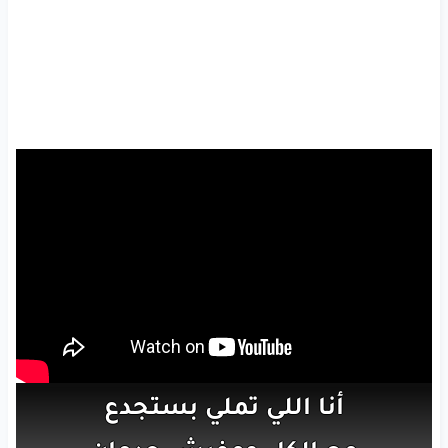
أنا
اللي
تملي
بستجدع