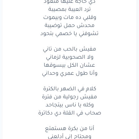
مفيش
بالحب
من
تاني
دي حاجة عليها متعود
ترد العيبة بمصيبة
ولا
الصحوبية
لزماني
وقلبي ده مات وبيموت
محدش حمل توضيبة
عشان
الكل
بيسوقها
تشوفني يا خصمي بتحود
وأنا
طول
عمري
وحداني
مفيش بالحب من تاني
كلام
في الضهر
بالكترة
ولا الصحوبية لزماني
عشان الكل بيسوقها
مفيش
رجولية
من فترة
وأنا طول عمري وحداني
وكله
يا ناس
بيتجاحد
كلام في الضهر بالكترة
صحاب
في القلة
دي
دكاترة
مفيش رجولية من فترة
وكله يا ناس بيتجاحد
أنا
من
بكرة
هستمتع
صحاب في القلة دي دكاترة
ومحتاج
إني
أدلعني
أنا من بكرة هستمتع
ومحتاج إني أدلعني
وسامحيني
يا نفسي
عشان