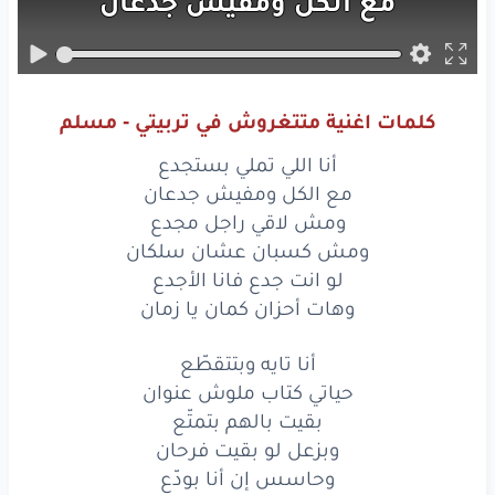
مع
الكل
ومفيش
جدعان
ومش
لاقي
راجل
مجدع
ومش
كسبان
عشان
سلكان
كلمات اغنية متتغروش في تربيتي - مسلم
لو
انت
جدع
فانا
الأجدع
أنا اللي تملي بستجدع
وهات
أحزان
كمان
يا زمان
مع الكل ومفيش جدعان
ومش لاقي راجل مجدع
أنا
تايه
وبتتقطّع
ومش كسبان عشان سلكان
لو انت جدع فانا الأجدع
حياتي
كتاب
ملوش
عنوان
وهات أحزان كمان يا زمان
بقيت
بالهم
بتمتّع
أنا تايه وبتتقطّع
وبزعل
لو
بقيت
فرحان
حياتي كتاب ملوش عنوان
بقيت بالهم بتمتّع
وحاسس
إن أنا
بودّع
وبزعل لو بقيت فرحان
وحاسس إن أنا بودّع
وشكلي
هموت
من
الكتمان