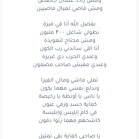
يا صاحبي
كفاية
بقى
تمثيل
ومش فاضي لعيال فاضيين
برافو
بجد
فيلم
جميل
بفضل الله أنا في ميزة
بطولي شاغل ۲۰۰ مليون
في مشهد
شوفته
كذا
مرة
ومش محتاج لتعويذة
وشكلك
حلو
وانت
أصيل
أنا اللي ساندني رب الكون
وعندي الحرب دي غريزة
وكان
نفسي
في طلب
يا كبير
وعندي مفيش صاحب مضمون
عايز
أحضر
معاك
تصوير
تملي ماشي ومالي الفيزا
وأقول
للدنيا
دي
بحالها
وبدلع نفسي مهما يكون
يا ناس يا أونطة يا رخيصة
زميلي
برنس
في التحوير
كفاية حسد ورمي عيون
في كام إبليس وإبليسة
متتغروش
في تربيتي
كاشحهم مهما ربّوا دقون
أنا
ابن
قصور
لكن
مطرود
يا صاحبي كفاية بقى تمثيل