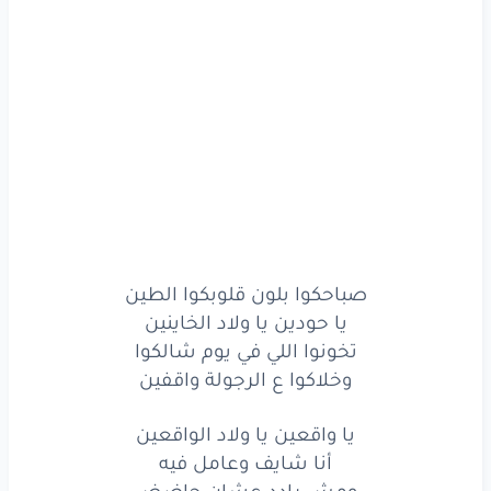
ومش
محتاج
لتعويذة
أنا
اللي ساندني
رب
الكون
وعندي
الحرب
دي
غريزة
وعندي
مفيش
صاحب
مضمون
تملي
ماشي
ومالي
الفيزا
وبدلع
نفسي
مهما
يكون
صباحكوا بلون قلوبكوا الطين
يا ناس
يا أونطة
يا رخيصة
يا حودين يا ولاد الخاينين
تخونوا اللي في يوم شالكوا
كفاية
حسد
ورمي
عيون
وخلاكوا ع الرجولة واقفين
في كام
إبليس
وإبليسة
يا واقعين يا ولاد الواقعين
كاشحهم
مهما
ربّوا
دقون
أنا شايف وعامل فيه
ومش رادد عشان جاضض