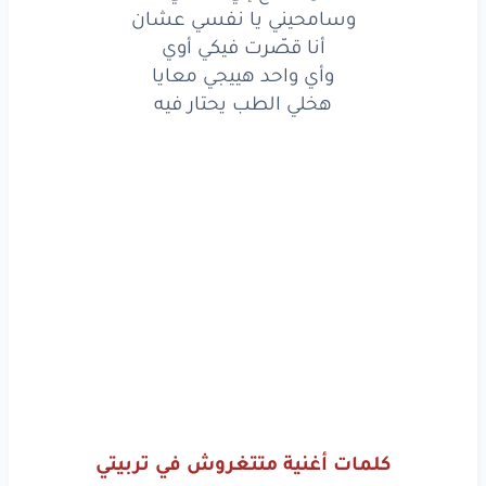
وسامحيني يا نفسي عشان
أنا
قصّرت
فيكي
أوي
أنا قصّرت فيكي أوي
وأي واحد هييجي معايا
وأي
واحد
هييجي
معايا
هخلي الطب يحتار فيه
هخلي
الطب
يحتار
فيه
www.lyrics-arabic.com
كلمات أغنية متتغروش في تربيتي