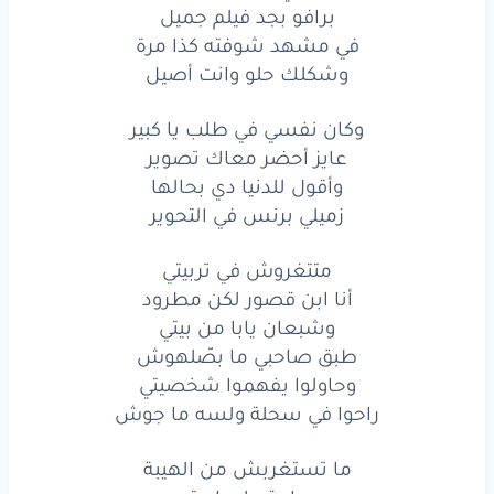
وشبعان
يابا
من بيتي
برافو بجد فيلم جميل
في مشهد شوفته كذا مرة
طبق
صاحبي
ما بصّلهوش
وشكلك حلو وانت أصيل
وحاولوا
يفهموا
شخصيتي
وكان نفسي في طلب يا كبير
راحوا
في سحلة
ولسه
ما جوش
عايز أحضر معاك تصوير
وأقول للدنيا دي بحالها
ما تستغربش
من الهيبة
زميلي برنس في التحوير
دي
حاجة
عليها
متعود
متتغروش في تربيتي
أنا ابن قصور لكن مطرود
ترد
العيبة
بمصيبة
وشبعان يابا من بيتي
وقلبي
ده مات
وبيموت
طبق صاحبي ما بصّلهوش
وحاولوا يفهموا شخصيتي
محدش
حمل
توضيبة
راحوا في سحلة ولسه ما جوش
تشوفني
يا خصمي
بتحود
ما تستغربش من الهيبة