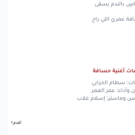
سٍ بالندم يسقى
سأل
عن
أحوالي
ه
يردّ
لي
ة عمري اللي راح
روحي
ي
للسماء
الزرقا
ا أبيه
يرجع
لي
سأل
عن
أحوالي
ات أغنية حسافة
ه
يردّ
لي
روحي
ت: سطام الحرابي
ي
للسماء
الزرقا
ن وأداء: عمر العمر
س وماستر: إسلام غلاب
ية
لا
تطرونه
يغيب
عن
بالي
أقدم
ا مُر
هالذكرى