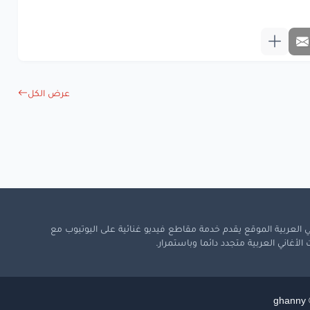
ٍ
بالندم
يسقى
ية
لا
تطرونه
يغيب
عن
بالي
عرض الكل
ا
مُر
هالذكرى
ٍ
بالندم
يسقى
ة
عمري
اللي
را
ح
www.lyrics-ara
 العربية الموقع يقدم خدمة مقاطع فيديو غنائية على اليوتيوب مع
لأغاني العربية متجدد دائما وباستمرار.
ghanny ©