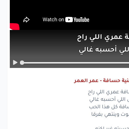
ة
عمري
اللي
راح
للي
أحسبه
غالي
ة
كل
هذا
الحب
ت
وينتهي
بفرقا
ية حسافة - عمر العمر
بته
غير
لكنه
ة عمري اللي راح
من
منزلٍ
عالي
 اللي أحسبه غالي
فة كل هذا الحب
قيل
في
الأمثال
وت وينتهي بفرقا
الدمع
ما
يرقى
سبته غير لكنه