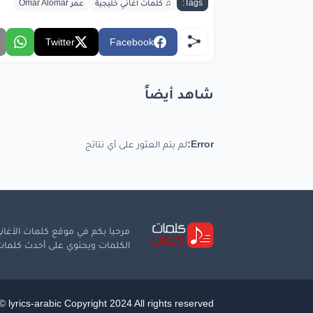
Tags:
♫ كلمات أغاني خليجية
عمر Omar Alomar
وكاس
كفا
Twitter
Facebook
عساه
شاهد أيضاً
ألا
ي
وكاس
Error:
لم يتم العثور على أي نتائج
حساف
bic.com
مرحبا بكم في موقع كلمات الأغاني
الكلمات ويحتوي على أحدث كلمات ا
 lyrics-arabic Copyright 2024 All rights reserved