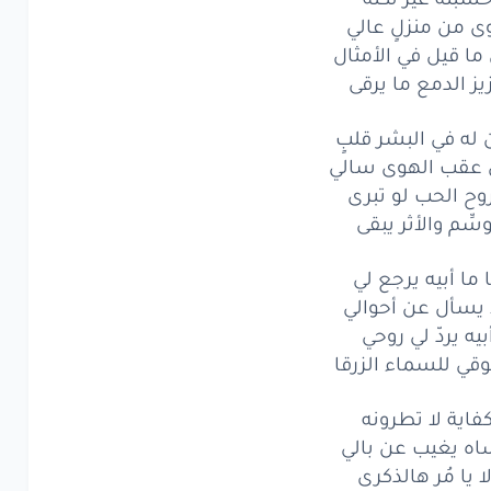
ى من منزلٍ عالي
ه
في البشر
قلبٍ
ما قيل في الأمثال
قب
الهوى
سالي
يز الدمع ما يرقى
ح
الحب
لو
تبرى
له في البشر قلبٍ
عقب الهوى سالي
ِم
والأثر
يبقى
وح الحب لو تبرى
ه
في البشر
قلبٍ
سِّم والأثر يبقى
قب
الهوى
سالي
ا ما أبيه يرجع لي
 يسأل عن أحوالي
ح
الحب
لو
تبرى
بيه يردّ لي روحي
ي للسماء الزرقا
ِم
والأثر
يبقى
ِم
والأثر
يبقى
فاية لا تطرونه
ه يغيب عن بالي
ا أبيه
يرجع
لي
لا يا مُر هالذكرى