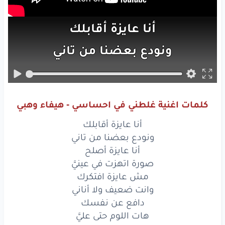
أنا
عايزة
أقابلك
ونودع
بعضنا
من
تاني
‏أنا
عايزة
أصلح
صورة
اتهزت
في عينيَّ
كلمات اغنية غلطني في احساسي - هيفاء وهبي
‏مش
عايزة
افتكرك
أنا عايزة أقابلك
وانت
ضعيف
ولا
أناني
ونودع بعضنا من تاني
أنا عايزة أصلح
دافع
عن
نفسك
صورة اتهزت في عينيَّ
مش عايزة افتكرك
هات
اللوم
حتى
عليَّ
وانت ضعيف ولا أناني
‏غلطني
دافع عن نفسك
في إحساسي
وقول
لي
هات اللوم حتى عليَّ