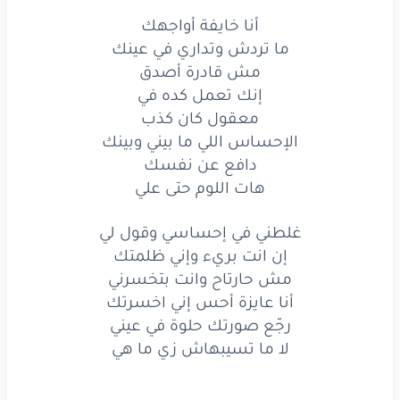
أنا خايفة أواجهك
‏أنا
خايفة
أواجهك
ما تردش وتداري في عينك
ما تردش
وتداري
في عينك
مش قادرة أصدق
إنك تعمل كده في
‏مش
قادرة
أصدق
معقول كان كذب
الإحساس اللي ما بيني وبينك
إنك
تعمل
كده
في
دافع عن نفسك
هات اللوم حتى علي
‏معقول
كان
كذب
الإحساس
اللي
ما بيني
وبينك
غلطني في إحساسي وقول لي
إن انت بريء وإني ظلمتك
‏دافع
عن
نفسك
مش حارتاح وانت بتخسرني
أنا عايزة أحس إني اخسرتك
هات
اللوم
حتى
علي
رجّع صورتك حلوة في عيني
‏غلطني
في إحساسي
وقول
لي
لا ما تسيبهاش زي ما هي
إن
انت
بريء
وإني
ظلمتك