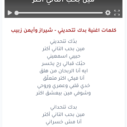
حبيبي
اسمعيني
حبّك
قبالي
رح
يخسر
كلمات اغنية بدك تتحديني - شيراز وأيمن زبيب
ايه
أنا
الربحان
من
هلق
بدّك تتحديني
أنا
فيكي
اكتر
متعلّق
مين بحب التاني أكتر
حبيبي اسمعيني
خدي
قلبي
وعمري
وروحي
حبّك قبالي رح يخسر
ايه أنا الربحان من هلق
وشوفي
مين
بيعشق
اكتر
أنا فيكي اكتر متعلّق
بدك
تتحداني
خدي قلبي وعمري وروحي
وشوفي مين بيعشق اكتر
مين
بحب
التاني
أكتر
بدك تتحداني
أنا
مش
خسراني
مين بحب التاني أكتر
أنا مش خسراني
انت
يا حبيبي
الرح
تخسر