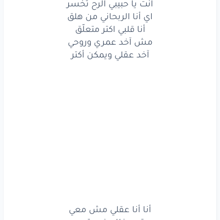
انت يا حبيبي الرح تخسر
اي
أنا
الربحاني
من
هلق
اي أنا الربحاني من هلق
أنا قلبي اكتر متعلّق
أنا
قلبي
اكتر
متعلّق
مش آخد عمري وروحي
آخد عقلي ويمكن أكتر
مش
آخد
عمري
وروحي
آخد
عقلي
ويمكن
أكتر
أنا
أنا
عقلي
مش
معي
تعي
غللي
فيي
تعي
عشقان
وما بتفرق
معي
مين
بيعشق
أكتر
وأنا
أنا
قلبي
مش
معي
الاّ
على
حبّك
ما وعي
أنا أنا عقلي مش معي