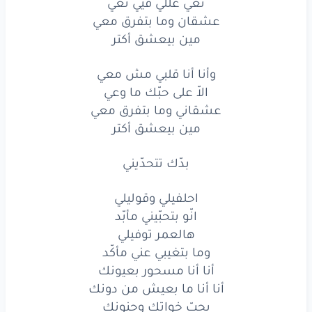
تعي غللي فيي تعي
عشقاني
وما بتفرق
معي
عشقان وما بتفرق معي
مين بيعشق أكتر
مين
بيعشق
أكتر
وأنا أنا قلبي مش معي
بدّك
تتحدّيني
الاّ على حبّك ما وعي
احلفيلي
وقوليلي
عشقاني وما بتفرق معي
مين بيعشق أكتر
انّو
بتحبّيني
مأبّد
بدّك تتحدّيني
هالعمر
توفيلي
احلفيلي وقوليلي
وما بتغيبي
عني
مأكّد
انّو بتحبّيني مأبّد
أنا
أنا
مسحور
بعيونك
هالعمر توفيلي
وما بتغيبي عني مأكّد
أنا
أنا
ما بعيش
من دونك
أنا أنا مسحور بعيونك
أنا أنا ما بعيش من دونك
بحبّ
خواتك
وجنونك
بحبّ خواتك وجنونك