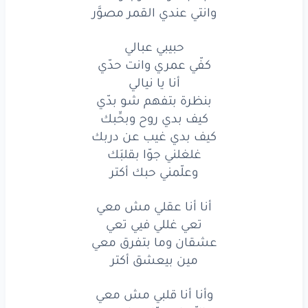
وانتي
عندي
القمر
مصوَّر
وانتي عندي القمر مصوَّر
حبيبي
عبالي
حبيبي عبالي
كفّي عمري وانت حدّي
كفّي
عمري
وانت
حدّي
أنا يا نيالي
أنا
يا نيالي
بنظرة بتفهم شو بدّي
كيف بدي روح وبحِّبك
بنظرة
بتفهم
شو
بدّي
كيف بدي غيب عن دربك
غلغلني جوّا بقلبَك
كيف
بدي
روح
وبحِّبك
وعلّمني حبك أكتر
كيف
بدي
غيب
عن
دربك
أنا أنا عقلي مش معي
غلغلني
جوّا
بقلبَك
تعي غللي فيي تعي
عشقان وما بتفرق معي
وعلّمني
حبك
أكتر
مين بيعشق أكتر
أنا
أنا
عقلي
مش
معي
وأنا أنا قلبي مش معي