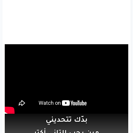
بدّك
تتحديني
مين
بحب
التاني
أكتر