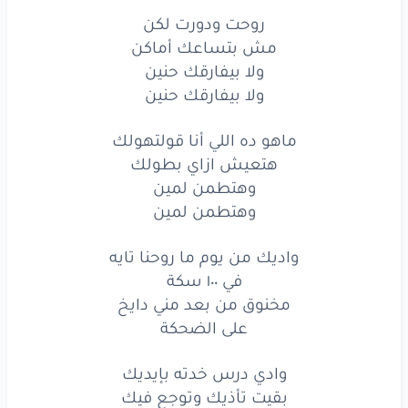
ولا
بيفارقك
حنين
روحت ودورت لكن
مش بتساعك أماكن
ولا
بيفارقك
حنين
ولا بيفارقك حنين
ولا بيفارقك حنين
ماهو
ده
اللي أنا
قولتهولك
هتعيش
ازاي
بطولك
ماهو ده اللي أنا قولتهولك
هتعيش ازاي بطولك
وهتطمن
لمين
وهتطمن لمين
وهتطمن لمين
وهتطمن
لمين
واديك من يوم ما روحنا تايه
واديك
من يوم
ما روحنا
تايه
في ١٠٠ سكة
في
100
سكة
مخنوق من بعد مني دايخ
على الضحكة
مخنوق
من
بعد
مني
دايخ
وادي درس خدته بإيديك
على
الضحكة
بقيت تأذيك وتوجع فيك