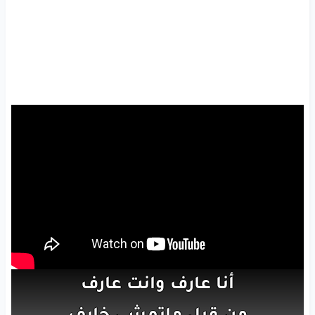
أنا
عارف
وانت
عارف
من
قبل
ماتمشي
خايف