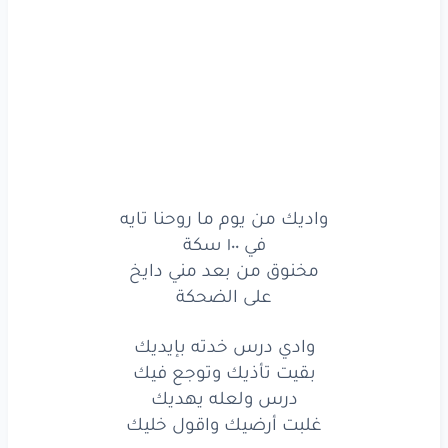
وادي
درس
خدته
بإيديك
بقيت
تأذيك
وتوجع
فيك
درس
ولعله
يهديك
غلبت
أرضيك
واقول
خليك
وادي
درس
خدته
بإيديك
واديك من يوم ما روحنا تايه
في ١٠٠ سكة
بقيت
تأذيك
وتوجع
فيك
مخنوق من بعد مني دايخ
درس
ولعله
يهديك
على الضحكة
غلبت
أرضيك
واقول
خليك
وادي درس خدته بإيديك
بقيت تأذيك وتوجع فيك
روحت
ودورت
لكن
درس ولعله يهديك
غلبت أرضيك واقول خليك
مش
بتساعك
أماكن