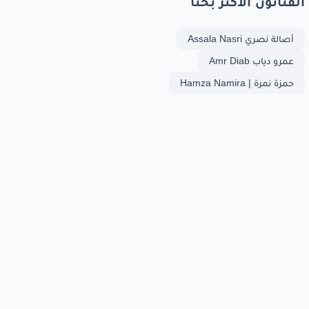
الفنانون الأكثر بحثا
أصالة نصري Assala Nasri
عمرو دياب Amr Diab
حمزة نمرة | Hamza Namira