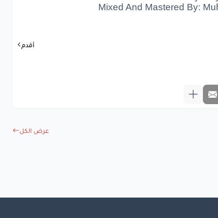
عشان
مسؤوليتي
الطارة
Mixed And Mastered By: Mu
مال
واوصلنا
بجدارة
انا
بابا
أقدم
www.lyrics-ara
عرض الكل