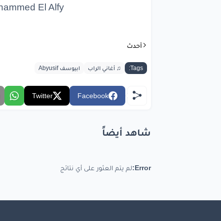
مبنامش
كويس
hammed El Alfy
بحود
يمين
ش
أحدث
Tags:
♫ أغاني الراب
ابيوسف Abyusif
bic.com
Twitter
Facebook
شاهد أيضاً
Error:
لم يتم العثور على أي نتائج