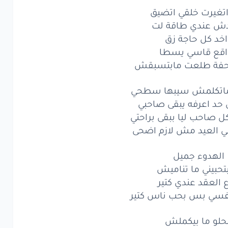
اتغيرت خلقي اتضيق
ع
قاسي
يسطا
ش عندي طاقة لت
ة
طلعت
مابتسبقش
اخد كل حاجة زق
اقع قاسي يسطا
كلمش
سيبها
سطحي
حفة طلعت مابتسبقش
د
اعرفه
يبقى
صاحبي
ماتكلمش سيبها سطحي
صاحب
ليا
ببقى
براحتي
د اعرفه يبقى صاحبي
صاحب ليا ببقى براحتي
العيد
مش
لازم
اضحى
 العيد مش لازم اضحى
هدوء
جميل
الهدوء جميل
بتحبيني ما تناميش
بيني
ما تناميش
ع العقد عندي كتير
لعقد
عندي
كتير
سي بس بحب ناس كتير
ي
بس
بحب
ناس
كتير
لحلو ما بيكملش