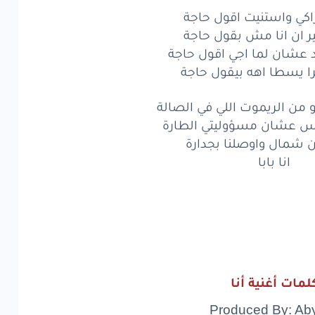
ة
ملوش
ملوش
فيكي
كي واستنيت اقول حاجة
ير ان انا مش بقول حاجة
لفراق
مفهوش
سيري
عشان لما اجي اقول حاجة
ضح
انا
ليه
بكون
مبهم
را يسطا اهه بيقول حاجة
بس
الغرض
يبقى
نزهة
ن الريموت اللي في الصالة
 عشان مسؤوليتي الطارة
جة
عندك
ايه
هقولك
امك
ن شمال واوصلنا بجدارة
ي
انا بابا
واستنيت
اقول
حاجة
ان انا
مش
بقول
حاجة
شان
لما
اجي
اقول
حاجة
يسطا
اهه
بيقول
حاجة
لمات أغنية أنا
ن
الريموت
اللي
في الصالة
Produced By: Aby