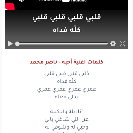
قلبي
قلبي
قلبي
قلبي
كلّه
فداه
عمري
عمري
عمري
عمري
يحلى
معاه
كلمات اغنية أحبه - ناصر محمد
أناديله
واحكيله
قلبي قلبي قلبي قلبي
عن
اللي
شاغلٍ
بالي
كلّه فداه
عمري عمري عمري عمري
وحبي
له
وشوقي
له
يحلى معاه
وكل
شي
غيّر
أحوالي
أناديله واحكيله
عن اللي شاغلٍ بالي
أناديله
واحكيله
وحبي له وشوقي له