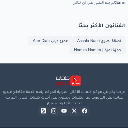
Error:
لم يتم العثور على أي نتائج
الفنانون الأكثر بحثا
أصالة نصري Assala Nasri
عمرو دياب Amr Diab
حمزة نمرة | Hamza Namira
مرحبا بكم في موقع كلمات الأغاني العربية الموقع يقدم خدمة مقاطع فيديو
غنائية على اليوتيوب مع الكلمات ويحتوي على أحدث كلمات الأغاني العربية
متجدد دائما وباستمرار.