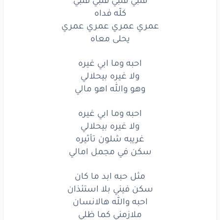
كلّه فداه
احبه
وما ابي
غيره
عمري عمري عمري عمري
يحلى معاه
ولا
غيره
بيحلالي
وهو
والله
اهو
مالي
احبه وما ابي غيره
ولا غيره بيحلالي
احبه
وما ابي
غيره
وهو والله اهو مالي
ولا
غيره
بيحلالي
احبه وما ابي غيره
غريبه
شلون
تأثيره
ولا غيره بيحلالي
غريبه شلون تأثيره
سكن
في مجمل
امالي
سكن في مجمل امالي
مثل
حبه
ابد
ما كان
مثل حبه ابد ما كان
سكن فيني بلا استئذان
سكن
فيني
بلا
استئذان
احبه والله هالانسان
احبه
والله
هالانسان
ملازمني كما ظلي